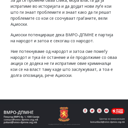
За да се промени оваа слика, мора власта да ја
испратиме во историјата и да дојдат нови луѓе кои
што ги знаат проблемите и знаат како да ги решат
проблемите со кои се соочуваат граѓаните, вели
Аџиоски.
Аџиоски потенцираше дека ВМРО-ДПМНЕ е партија
на народот и затоа е секогаш со народот.
Ние потекнуваме од народот и затоа сме помеѓу
народот и тука ќе останеме и ќе продолжиме со оваа
акција се додека не ги испратиме овие криминалци
кои се на власт таму каде што заслужуваат, а тоа е
долга опозиција, рече Аџиоски.