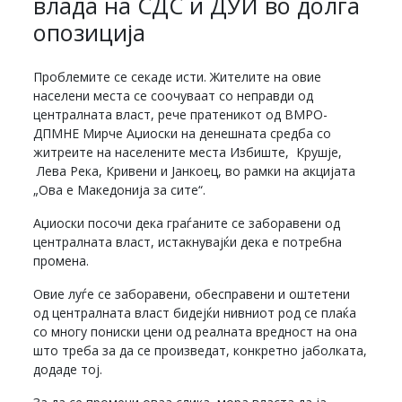
влада на СДС и ДУИ во долга
опозиција
Проблемите се секаде исти. Жителите на овие
населени места се соочуваат со неправди од
централната власт, рече пратеникот од ВМРО-
ДПМНЕ Мирче Аџиоски на денешната средба со
житреите на населените места Избиште, Крушје,
Лева Река, Кривени и Јанкоец, во рамки на акцијата
„Ова е Македонија за сите“.
Аџиоски посочи дека граѓаните се заборавени од
централната власт, истакнувајќи дека е потребна
промена.
Овие луѓе се заборавени, обесправени и оштетени
од централната власт бидејќи нивниот род се плаќа
со многу пониски цени од реалната вредност на она
што треба за да се произведат, конкретно јаболката,
додаде тој.