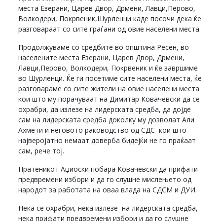
места Езерани, Царев Двор, Дрмени, Лавци,Перово,
Волкодери, Покрвеник,Шурленци каде посочи дека ќе
разговараат со сите граѓани од овие населени места.
Продолжуваме со средбите во општина Ресен, во
населените места Езерани, Царев Двор, Дрмени,
Лавци,Перово, Волкодери, Покрвеник и ќе завршиме
во Шурленци. Ќе ги посетиме сите населени места, ќе
разговараме со сите жители на овие населени места
кои што му порачуваат на Димитар Ковачевски да се
охрабри, да излезе на лидерската средба, да дојде
сам на лидерската средба доколку му дозволат Али
Ахмети и неговото раководство од СДС кои што
најверојатно немаат доверба бидејќи не го праќаат
сам, рече тој.
Пратеникот Аџиоски побара Ковачевски да прифати
предвремени избори и да го слушне мислењето од
народот за работата на оваа влада на СДСМ и ДУИ.
Нека се охрабри, нека излезе на лидерската средба,
нека прифати предвремени избори и да го слушне