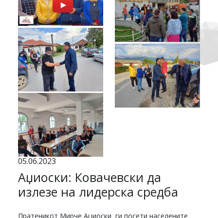
05.06.2023
Аџиоски: Ковачевски да
излезе на лидерска средба
Пратеникот Мирче Аџиоски ги посети населените