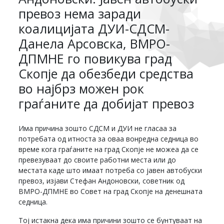
превоз нема заради
коалицијата ДУИ-СДСМ-
Данела Арсовска, ВМРО-
ДПМНЕ го повикува град
Скопје да обезбеди средства
во најбрз можен рок
граѓаните да добијат превоз
Има причина зошто СДСМ и ДУИ не гласаа за
потребата од итноста за оваа вонредна седница во
време кога граѓаните на град Скопје не можеа да се
превезуваат до своите работни места или до
местата каде што имаат потреба со јавен автобуски
превоз, изјави Стефан Андоновски, советник од
ВМРО-ДПМНЕ во Совет на град Скопје на денешната
седница.
Тој истакна дека има причини зошто се бунтуваат на