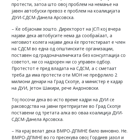
протести, затоа што овој проблем на немање на
јавен автобуски превоз е проблем на коалицијата
ДУИ-СДСМ-Данела Арсовска.
– Ќе објаснам зошто. Директорот на ЈСП кој вчера
најави дека автобусите нема да сообраќаат, а
неговиот колега најави дека ќе протестираат е член
на СДСМ во една од општинските организации,
поставен од градоначалничката без консултација со
советот, ни со надзорен ни со управен одбор.
Протестот е пред владата на СДСМ, а с сметаат
треба да има протести оти МОН не префрлило 2
милиони денари на Град Скопје, а министер е кадар
на ДУИ, Јетон Шакири, рече Андоновски.
Тој посочи дека во исто време кадри на ДУИ се
раководства на јавни претпријатие во Град Скопје
поставени од третата алка во оваа коалиција ДУИ-
СДСМ-Данела Арсовска.
– На крај велат дека ВМРО-ДПМНЕ било виновно. Не.
ВМРО-ДПМНЕ во го пресекува овој Гордиев јазол и