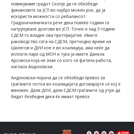
повикуваме градот Скопје да ги обезбеди
финансиите за ЈСП во најбрз можен рок, да ја
искористи можноста со ребалансот.
Градоначалничката рече дека повеќе години се
натрупувале долгови во ЈСП. Точно е над 5 години
СДСМ го владее ова претпријатие. Имате
раководство сега на СДСМ, претходно време на
Шилегов и ДУИ кое е во коалиција, ама неќе да
исплати пари од МОН и тука ја имате Данела
Арсовска која не знае со кого си фатила работа,
нагласи Андоновски.
Андоновски порача да се обезбеди превоз за
граѓаните потоа во коалицијата договарајте се кој е
виновен. Дали ДУИ, дали СДСМ граѓаните од утре да
бидат безбедни дека ќе имаат превоз.