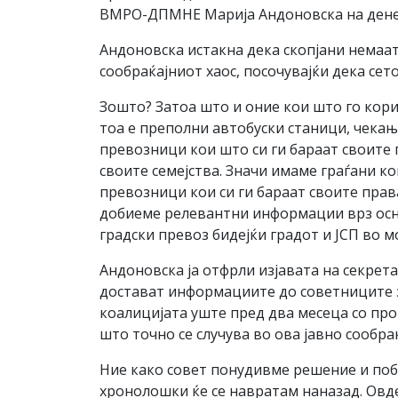
ВМРО-ДПМНЕ Марија Андоновска на дене
Андоновска истакна дека скопјани немаат 
сообраќајниот хаос, посочувајќи дека сет
Зошто? Затоа што и оние кои што го корис
тоа е преполни автобуски станици, чекање
превозници кои што си ги бараат своите 
своите семејства. Значи имаме граѓани к
превозници кои си ги бараат своите прав
добиеме релевантни информации врз основ
градски превоз бидејќи градот и ЈСП во м
Андоновска ја отфрли изјавата на секрет
достават информациите до советниците з
коалицијата уште пред два месеца со прот
што точно се случува во ова јавно сообр
Ние како совет понудивме решение и поба
хронолошки ќе се навратам наназад. Овд