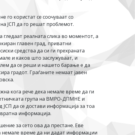
не го користат се соочуваат со
 на ЈСП да го решат проблемот.
ја гледаат реалната слика во моментот, а
локиран главен град, приватни
сиски средства да си ги прехраната
мале и каков што заслужуваат, и
блем да се реши и нашето барање е да
ира градот. Граѓаните немаат јавен
овска.
ажна кога рече дека немале време да ги
оветничката група на ВМРО-ДПМНЕ и
д ЈСП да се достави информација за тоа
повратна информација.
ение за сето ова да престане. Еве
ка немале време да ни дадат информации