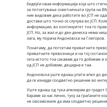
бидејќи оваа информација која што стигн
за потсетување советничката група на В
ние видовме дека работите во ЈСП не одат
достави што точно се случува во ЈСП. Ко
информации, во континуитет тоа го праве
ЈСП. Но, за жал и до ден денеска нема н
лага, му порача Андоновска на Глигоров.
Понатаму, да потсетам приватните превоз
приватните превозници и на тој состанок
сега истото тоа сакавме да го добиеме и
од ЈСП не добивме, децидна е таа.
Андоновска уште еднаш упати апел до дире
да се изнајде соодветно решение во интер
Уште еднаш од тука апелирам до градот С
бараме за нас лично, туку за граѓаните ко
не овозможиле да има соодветно решени