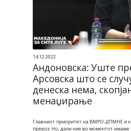
14.12.2022
Андоновска: Уште пр
Арсовска што се случ
денеска нема, скопј
менаџирање
Главниот приоритет на ВМРО-ДПМНЕ и коа
превоз. Но, дали ние во моментот имаме 