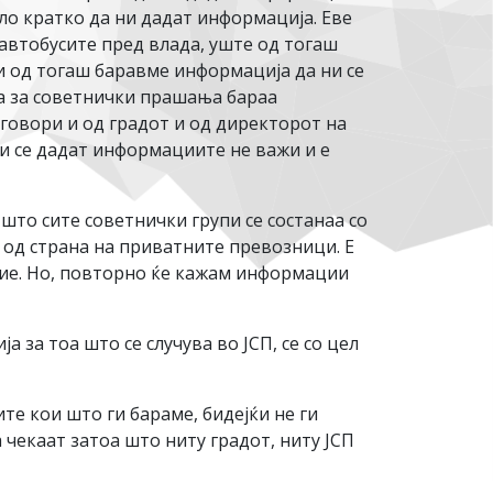
ло кратко да ни дадат информација. Еве
автобусите пред влада, уште од тогаш
 и од тогаш баравме информација да ни се
та за советнички прашања бараа
дговори и од градот и од директорот на
ни се дадат информациите не важи и е
што сите советнички групи се состанаа со
 од страна на приватните превозници. Е
ение. Но, повторно ќе кажам информации
 за тоа што се случува во ЈСП, се со цел
е кои што ги бараме, бидејќи не ги
а чекаат затоа што ниту градот, ниту ЈСП