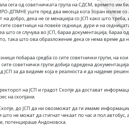
ала сега од советничката група на СДСМ, времето им би
МРО-ДПМНЕ уште пред два месеца кога Зоран излезе со 
 на добро, дека не се менаџира со ЈСП како што треба,
легите советници на повеќе седници, дури и на седница
а што се случува во ЈСП, бараа документација, бараа о
ишто, така што ова образложение дека се нема време да 
ници побараа средба со сите советнички групи, на кои 
 сите советнички групи добија одредена документација
 од ЈСП за да видиме која е реалноста и да најдеме реш
кторот на ЈСП и градот Скопје да достават информација
ес на скопјани.
копје, до ЈСП да ни овозможат да ги имаме информациит
и што не можат да стигнат чекаат по час и пол автобус, 
е, потенцираше Андоновска.