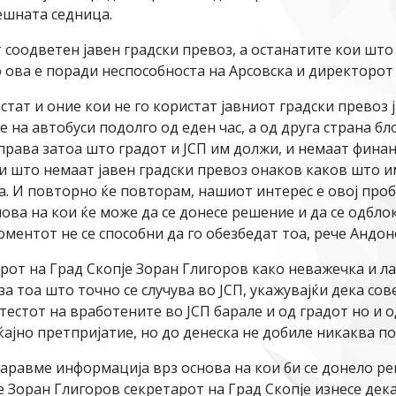
шната седница.
соодветен јавен градски превоз, а останатите кои што 
о ова е поради неспособноста на Арсовска и директорот
тат и оние кои не го користат јавниот градски превоз 
 на автобуси подолго од еден час, а од друга страна б
права затоа што градот и ЈСП им должи, и немаат финан
ои што немаат јавен градски превоз онаков каков што и
а. И повторно ќе повторам, нашиот интерес е овој про
а на кои ќе може да се донесе решение и да се одблок
оментот не се способни да го обезбедат тоа, рече Андон
арот на Град Скопје Зоран Глигоров како неважечка и л
а тоа што точно се случува во ЈСП, укажувајќи дека с
естот на вработените во ЈСП барале и од градот но и о
аќајно претпријатие, но до денеска не добиле никаква 
равме информација врз основа на кои би се донело реш
е Зоран Глигоров секретарот на Град Скопје изнесе де