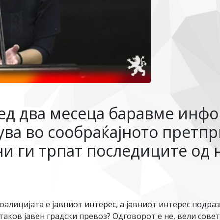
ед два месеца баравме инфо
ува во сообраќајното претпр
ани ги трпат последиците од
лицијата е јавниот интерес, а јавниот интерес подраз
таков јавен градски превоз? Одговорот е не, вели сове