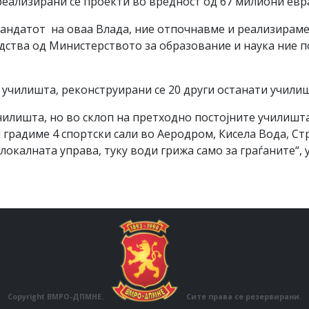
 реализирани се проекти во вредност од 67 милиони евр
мандатот на оваа Влада, ние отпочнавме и реализираме
редства од Министерството за образование и наука ние
 училишта, реконструирани се 20 други останати училишт
училишта, но во склоп на претходно постојните училишт
 градиме 4 спортски сали во Аеродром, Кисела Вода, Ст
локалната управа, туку води грижа само за граѓаните“, 
Copyright ВМРО-ДПМНЕ.
Сите права се резервирани.