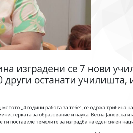
дина изградени се 7 нови учи
 други останати училишта, и
мотото „4 години работа за тебе“, се одржа трибина на
министерката за образование и наука, Весна Јаневска 
 ги поставиле темелите за изградба на еден силен нац