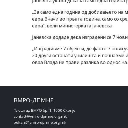
Јаневска укажа дека за само една година
„За само една година од добивањето на 
евра. Значи во првата година, само со с
евра“, вели министерката Јаневска.
Јаневска додаде дека изградени се 7 нови
„Изградивме 7 објекти, де факто 7 нови 
20 други останати училишта и почнавме и
оваа Влада не прави разлика во однос на 
ВМРО-ДПМНЕ
Плоштад ВМРО бр. 1, 1000 Скопје
contact@vmro-dpmne.org.mk
pokani@vmro-dpmne.org.mk