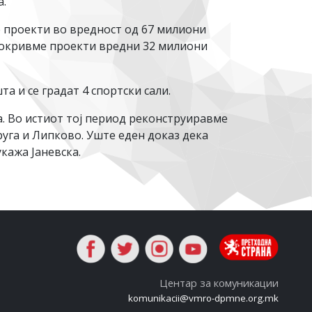
а.
 проекти во вредност од 67 милиони
 покривме проекти вредни 32 милиони
а и се градат 4 спортски сали.
а. Во истиот тој период реконструиравме
руга и Липково. Уште еден доказ дека
укажа Јаневска.
Центар за комуникации
komunikacii@vmro-dpmne.org.mk