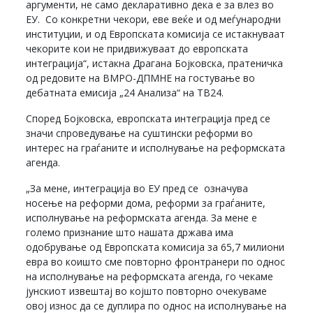
аргументи, не само декларативно дека е за влез во
ЕУ. Со конкретни чекори, еве веќе и од меѓународни
институции, и од Европската комисија се истакнуваат
чекорите кои не придвижуваат до европската
интеграција“, истакна Драгана Бојковска, пратеничка
од редовите на ВМРО-ДПМНЕ на гостување во
дебатната емисија „24 Анализа“ на ТВ24.
Според Бојковска, европската интеграција пред се
значи спроведување на суштински реформи во
интерес на граѓаните и исполнување на реформската
агенда.
„За мене, интеграција во ЕУ пред се означува
носење на реформи дома, реформи за граѓаните,
исполнување на реформската агенда. За мене е
големо признание што нашата држава има
одобрување од Европската комисија за 65,7 милиони
евра во коишто сме повторно фронтранери по однос
на исполнување на реформската агенда, го чекаме
јунскиот извештај во којшто повторно очекуваме
овој износ да се дуплира по однос на исполнување на