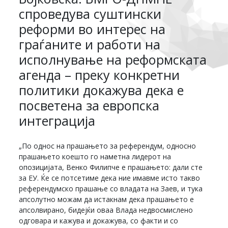
спроведува суштински
реформи во интерес на
граѓаните и работи на
исполнување на реформската
агенда – преку конкретни
политики докажува дека е
посветена за европска
интеграција
„По однос на прашањето за референдум, односно
прашањето коешто го наметна лидерот на
опозицијата, Венко Филипче е прашањето: дали сте
за ЕУ. Ќе се потсетиме дека ние имавме исто такво
референдумско прашање со владата на Заев, и тука
апсолутно можам да истакнам дека прашањето е
апсолвирано, бидејќи оваа Влада недвосмислено
одговара и кажува и докажува, со факти и со