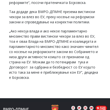
реформите“, посочи пратеничката Бојковска.
Таа додаде дека ВМРО-ДПМНЕ презема вистински
чекори за влез во ЕУ, преку носење на реформски
закони и спроведување на конректни политики.
„Ако некоја влада и ако некое парламентарно
мнозинство прави вистински чекори за влез во ЕУ,
тоа е оваа Влада на ВМРО-ДПМНЕ и коалицијата и
парламентарното мнозинство како значаен чинител
со носење на реформските закони во Собранието и
низа други активности коишто се признаени од
страна на ЕУ. Можам да го потенцирам тука и
Договорот за одбрана и безбедност со ЕУ којшто
исто така за мене е приближување кон ЕУ“, децидна
е Бојковска.