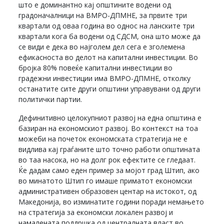
што е доминантно кај општините водени од
градоначалници на ВМРО-ДПМНЕ, за првите три
квартали од оваа година во однос на ланските три
квартали кога ба водени од СДСМ, она што може да
се види е дека во најголем дел сега е зголемена
ефикасноста во делот на капитални инвестиции. Во
бројка 80% повеќе капитални инвестиции во
градежни инвестиции има ВМРО-ДПМНЕ, отколку
останатите сите други општини управувани од други
политички партии.
Дефинитивно целокупниот развој на една општина е
базиран на економскиот развој. Во контекст на тоа
можеби на почеток економската стратегија не е
видлива кај граѓаните што точно работи општината
во таа насока, но на долг рок ефектите се гледаат.
Ќе дадам само еден пример за мојот град Штип, ако
во минатото Штип го имаше приматот економски
административен образовен центар на истокот, од
Македонија, во изминатите години поради немањето
на стратегија за економски локален развој и
намалената поддршка од централната власт во