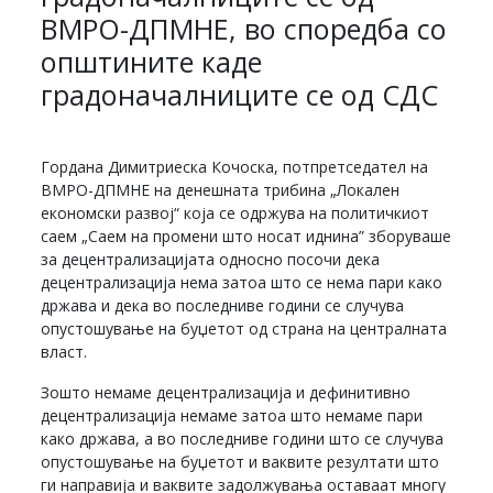
ВМРО-ДПМНЕ, во споредба со
општините каде
градоначалниците се од СДС
Гордана Димитриеска Кочоска, потпретседател на
ВМРО-ДПМНЕ на денешната трибина „Локален
економски развој“ која се одржува на политичкиот
саем „Саем на промени што носат иднина” зборуваше
за децентрализацијата односно посочи дека
децентрализација нема затоа што се нема пари како
држава и дека во последниве години се случува
опустошување на буџетот од страна на централната
власт.
Зошто немаме децентрализација и дефинитивно
децентрализација немаме затоа што немаме пари
како држава, а во последниве години што се случува
опустошување на буџетот и ваквите резултати што
ги направија и ваквите задолжувања оставаат многу