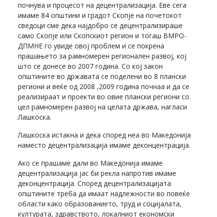
почнува и процесот на децентрализација. Еве сега
имаме 84 општини и градот Скопје на почетокот
сведоци сме дека најдобро се децентрализираше
само Скопје или Скопскиот регион и тогаш ВМРО-
ДПМНЕ го увиде овој проблем и се покрена
прашањето за рамномерен регионален развој, кој
што се донесе во 2007 година. Со кој закон
општините во државата се поделени во 8 плански
региони и веќе од 2008 ,2009 година почнаа и да се
реализираат и проекти во овие плански региони со
цел рамномерен развој на целата држава, нагласи
Лашкоска.
Лашкоска истакна и дека според неа во Македонија
наместо децентрализација имаме деконцентрација.
Ако се прашаме дали во Македонија имаме
децентрализација јас би рекла напротив имаме
деконцентрација. Според децентрализацијата
општините треба да имаат надлежности во повеќе
области како образованието, труд и социјалата,
културата, здравството, локалниот економски