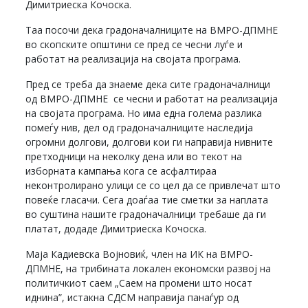
Димитриеска Кочоска.
Таа посочи дека градоначалниците на ВМРО-ДПМНЕ
во скопските општини се пред се чесни луѓе и
работат на реализација на својата програма.
Пред се треба да знаеме дека сите градоначалници
од ВМРО-ДПМНЕ се чесни и работат на реализација
на својата програма. Но има една голема разлика
помеѓу нив, дел од градоначалниците наследија
огромни долгови, долгови кои ги направија нивните
претходници на неколку дена или во текот на
изборната кампања кога се асфалтираа
неконтролирано улици се со цел да се привлечат што
повеќе гласачи. Сега доаѓаа тие сметки за наплата
во суштина нашите градоначалници требаше да ги
платат, додаде Димитриеска Кочоска.
Маја Кадиевска Војновиќ, член на ИК на ВМРО-
ДПМНЕ, на трибината локален економски развој на
политичкиот саем „Саем на промени што носат
иднина”, истакна СДСМ направија панаѓур од