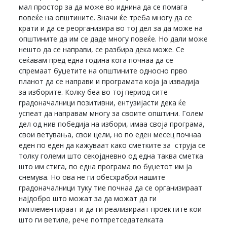
мал простор за да може во иднина да се помага
повеќе на општините. Значи ќе треба многу да се
крати и да се реорганизира во тој дел за да може на
општините да им се даде многу повеќе. Но дали може
нешто да се направи, се разбира дека може. Се
сеќавам пред една година кога почнаа да се
спремаат буџетите на општините односно прво
планот да се направи и програмата која ја извадија
за изборите. Колку беа во тој период сите
градоначалници позитивни, ентузијасти дека ќе
успеат да направам многу за своите општини. Голем
дел од нив победија на избори, имаа своја програма,
свои ветувања, свои цели, но по еден месец почнаа
еден по еден да кажуваат како сметките за струја се
толку големи што секојдневно од една таква сметка
што им стига, по една програма во буџетот им ја
снемува. Но ова не ги обесхрабри нашите
градоначалници туку тие почнаа да се организираат
најдобро што можат за да можат да ги
имплементираат и да ги реализираат проектите кои
што ги ветиле, рече потпретседателката