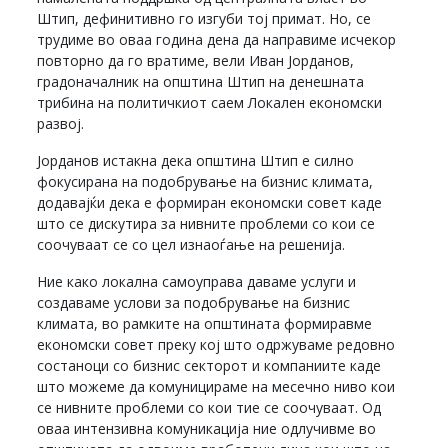
Штип, дефинитивно го изгуби тој примат. Но, се
трудиме во оваа година дена да направиме исчекор
повторно да го вратиме, вели Иван Јорданов,
градоначалник на општина Штип на денешната
трибина на политичкиот саем Локален економски
развој.
Јорданов истакна дека општина Штип е силно
фокусирана на подобрување на бизнис климата,
додавајќи дека е формиран економски совет каде
што се дискутира за нивните проблеми со кои се
соочуваат се со цел изнаоѓање на решенија.
Ние како локална самоуправа даваме услуги и
создаваме услови за подобрување на бизнис
климата, во рамките на општината формиравме
економски совет преку кој што одржуваме редовно
состаноци со бизнис секторот и компаниите каде
што можеме да комуницираме на месечно ниво кои
се нивните проблеми со кои тие се соочуваат. Од
оваа интензивна комуникација ние одлучивме во