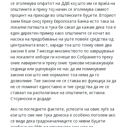
се зголемува опфатот на ДДВ кој што им се враќа на
општините и преку тој начин се зголемува самиот
процент на приходи во општинските буџети. Вториот
заем беше оној преку Европската Банка исто така за
локални патишта и тука би сакал да кажам дека тоа е
еден директен пример како општините се кочат во
насока на придобивање на уште повеќе средства од
централната власт, заради тоа што токму овие два
закони 6 или 7 месеци мнозинството по завршување
на локалите избори ги кочеше во Собранието преку
оние лавиринти и преку оние трикови незакажувајќи
седници или уценувајќи не нас да им поминуваме
закони кои што ние нормално тоа нема да го
дозволиме. Тие закони не се ставаа во функција за да
не се поминат едноставно и тие средства да не се
ставаат на располагање на општините, истакна
Стојаноски и додаде:
Ако ги погледнете фактите, успесите на овие луѓе за
кои што сме ние тука денеска е особено поголем ако
се види дека градоначалниците со нивни буџети
особено во 95% од општините кои што ги