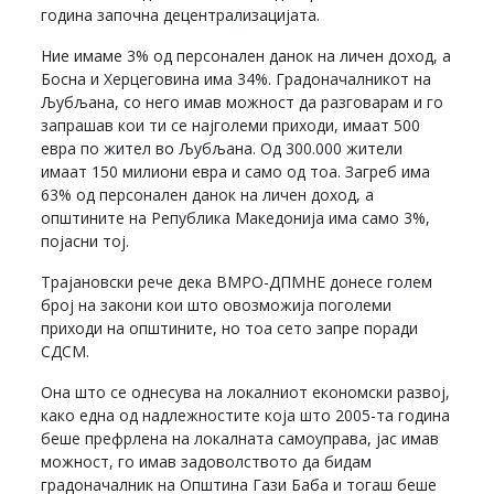
година започна децентрализацијата.
Ние имаме 3% од персонален данок на личен доход, а
Босна и Херцеговина има 34%. Градоначалникот на
Љубљана, со него имав можност да разговарам и го
запрашав кои ти се најголеми приходи, имаат 500
евра по жител во Љубљана. Од 300.000 жители
имаат 150 милиони евра и само од тоа. Загреб има
63% од персонален данок на личен доход, а
општините на Република Македонија има само 3%,
појасни тој.
Трајановски рече дека ВМРО-ДПМНЕ донесе голем
број на закони кои што овозможија поголеми
приходи на општините, но тоа сето запре поради
СДСМ.
Она што се однесува на локалниот економски развој,
како една од надлежностите која што 2005-та година
беше префрлена на локалната самоуправа, јас имав
можност, го имав задоволството да бидам
градоначалник на Општина Гази Баба и тогаш беше