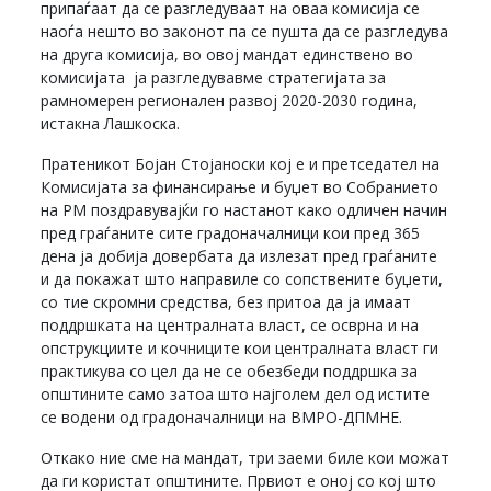
припаѓаат да се разгледуваат на оваа комисија се
наоѓа нешто во законот па се пушта да се разгледува
на друга комисија, во овој мандат единствено во
комисијата ја разгледувавме стратегијата за
рамномерен регионален развој 2020-2030 година,
истакна Лашкоска.
Пратеникот Бојан Стојаноски кој е и претседател на
Комисијата за финансирање и буџет во Собранието
на РМ поздравувајќи го настанот како одличен начин
пред граѓаните сите градоначалници кои пред 365
дена ја добија довербата да излезат пред граѓаните
и да покажат што направиле со сопствените буџети,
со тие скромни средства, без притоа да ја имаат
поддршката на централната власт, се осврна и на
опструкциите и кочниците кои централната власт ги
практикува со цел да не се обезбеди поддршка за
општините само затоа што најголем дел од истите
се водени од градоначалници на ВМРО-ДПМНЕ.
Откако ние сме на мандат, три заеми биле кои можат
да ги користат општините. Првиот е оној со кој што