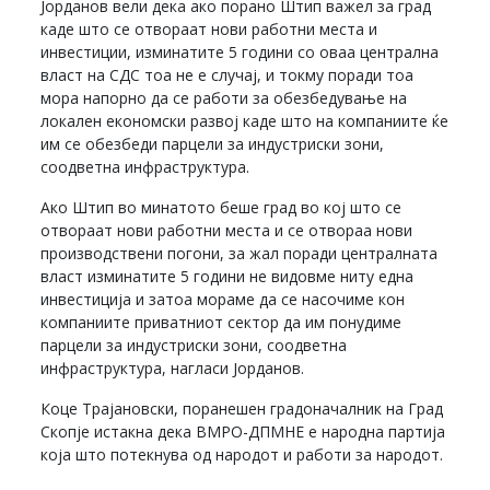
Јорданов вели дека ако порано Штип важел за град
каде што се отвораат нови работни места и
инвестиции, изминатите 5 години со оваа централна
власт на СДС тоа не е случај, и токму поради тоа
мора напорно да се работи за обезбедување на
локален економски развој каде што на компаниите ќе
им се обезбеди парцели за индустриски зони,
соодветна инфраструктура.
Ако Штип во минатото беше град во кој што се
отвораат нови работни места и се отвораа нови
производствени погони, за жал поради централната
власт изминатите 5 години не видовме ниту една
инвестиција и затоа мораме да се насочиме кон
компаниите приватниот сектор да им понудиме
парцели за индустриски зони, соодветна
инфраструктура, нагласи Јорданов.
Коце Трајановски, поранешен градоначалник на Град
Скопје истакна дека ВМРО-ДПМНЕ е народна партија
која што потекнува од народот и работи за народот.