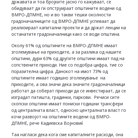
државата и тоа бројките јасно го кажуваат, се
обидуваат да ги опструираат општините водени од
ВМРО-ДПМНЕ, но и во такви тешки околности
градоначалниците од ВМРО-ДПМНЕ успеваат да
реализираат капитални проекти и да држат лекции на
останатите градоначалници како се води општина.
Околу 61% од општините на ВМРО-ДПМНЕ имаат
зголемување на приходите, а за разлика од нашите
општини, дури 63% од другите општини имаат пад на
сопствените приходи. Ние со подобра цифра, тие со
поразителна цифра. Данокот на имот 73% од
општините имаат годишно зголемување на
приходите, а ова значи дека значите градоначалници
работат да соберат приходи да се инвестираат, да се
изградат патишта, градинки, паркови. Речиси сите
скопски општини имаат пониски годишни трансфери
од централната власт, односно централната власт го
кочи развојот на општините водени од ВМРО-
ДПМНЕ, рече Кадиевска Војновиќ
Таа нагласи дека кога сме капиталните расходи, она