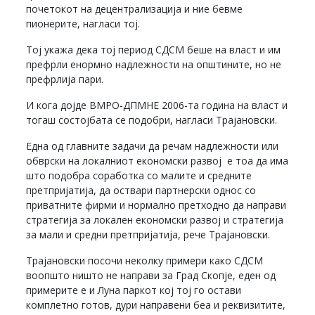
почетокот на децентрализација и ние бевме
пионерите, нагласи тој.
Тој укажа дека тој период СДСМ беше на власт и им
префрли енормно надлежности на општините, но не
префрлија пари.
И кога дојде ВМРО-ДПМНЕ 2006-та година на власт и
тогаш состојбата се подобри, нагласи Трајановски.
Една од главните задачи да речам надлежности или
обврски на локалниот економски развој е тоа да има
што подобра соработка со малите и средните
претпријатија, да оствари партнерски однос со
приватните фирми и нормално претходно да направи
стратегија за локален економски развој и стратегија
за мали и средни претпријатија, рече Трајановски.
Трајановски посочи неколку примери како СДСМ
воопшто ништо не направи за Град Скопје, еден од
примерите е и Луна паркот кој тој го остави
комплетно готов, дури направени беа и реквизитите,