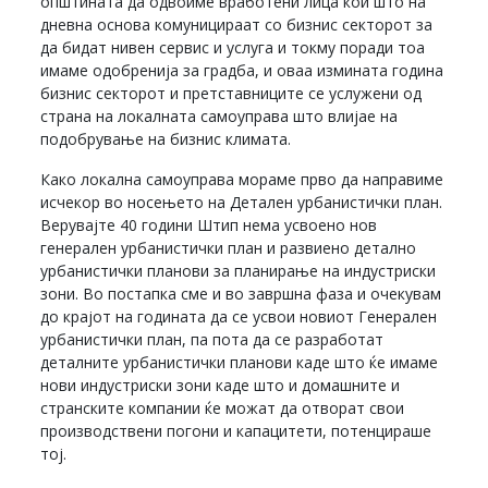
општината да одвоиме вработени лица кои што на
дневна основа комуницираат со бизнис секторот за
да бидат нивен сервис и услуга и токму поради тоа
имаме одобренија за градба, и оваа измината година
бизнис секторот и претставниците се услужени од
страна на локалната самоуправа што влијае на
подобрување на бизнис климата.
Како локална самоуправа мораме прво да направиме
исчекор во носењето на Детален урбанистички план.
Верувајте 40 години Штип нема усвоено нов
генерален урбанистички план и развиено детално
урбанистички планови за планирање на индустриски
зони. Во постапка сме и во завршна фаза и очекувам
до крајот на годината да се усвои новиот Генерален
урбанистички план, па пота да се разработат
деталните урбанистички планови каде што ќе имаме
нови индустриски зони каде што и домашните и
странските компании ќе можат да отворат свои
производствени погони и капацитети, потенцираше
тој.