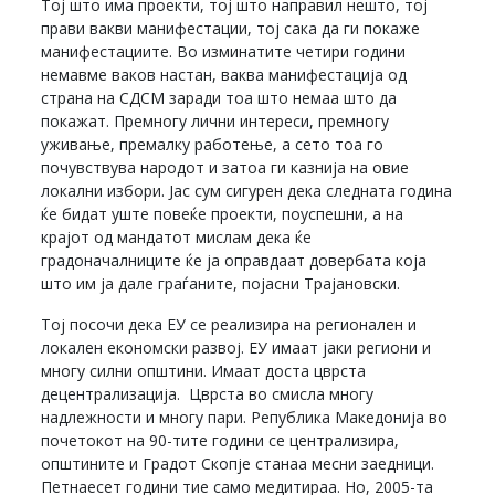
Тој што има проекти, тој што направил нешто, тој
прави вакви манифестации, тој сака да ги покаже
манифестациите. Во изминатите четири години
немавме ваков настан, ваква манифестација од
страна на СДСМ заради тоа што немаа што да
покажат. Премногу лични интереси, премногу
уживање, премалку работење, а сето тоа го
почувствува народот и затоа ги казнија на овие
локални избори. Јас сум сигурен дека следната година
ќе бидат уште повеќе проекти, поуспешни, а на
крајот од мандатот мислам дека ќе
градоначалниците ќе ја оправдаат довербата која
што им ја дале граѓаните, појасни Трајановски.
Тој посочи дека ЕУ се реализира на регионален и
локален економски развој. ЕУ имаат јаки региони и
многу силни општини. Имаат доста цврста
децентрализација. Цврста во смисла многу
надлежности и многу пари. Република Македонија во
почетокот на 90-тите години се централизира,
општините и Градот Скопје станаа месни заедници.
Петнаесет години тие само медитираа. Но, 2005-та