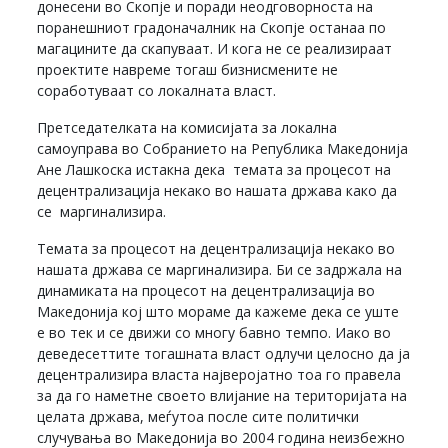
донесени во Скопје и поради неодговорноста на
поранешниот градоначалник на Скопје останаа по
магацините да скапуваат. И кога не се реализираат
проектите навреме тогаш бизнисмените не
соработуваат со локалната власт.
Претседателката на комисијата за локална
самоуправа во Собранието на Република Македонија
Ане Лашкоска истакна дека темата за процесот на
децентрализација некако во нашата држава како да
се маргинализира.
Темата за процесот на децентрализација некако во
нашата држава се маргинализира. Би се задржала на
динамиката на процесот на децентрализација во
Македонија кој што мораме да кажеме дека се уште
е во тек и се движи со многу бавно темпо. Иако во
деведесеттите тогашната власт одлучи целосно да ја
децентрализира власта најверојатно тоа го правела
за да го наметне своето влијание на територијата на
целата држава, меѓутоа после сите политички
случувања во Македонија во 2004 година неизбежно