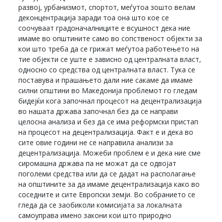
развој, урбанизмот, спортот, меѓутоа зошто велам
деконцентрација заради тоа она што кое се
соочуваат градоначалниците е всушност дека ние
имаме во општините само во сопственост објекти за
кои што треба да се грижат меѓутоа работењето на
тие објекти се уште е зависно од централната власт,
односно со средства од централната власт. Тука се
поставува и прашањето дали ние сакаме да имаме
силни општини во Македонија проблемот го гледам
бидејќи кога започнал процесот на децентрализација
во нашата држава започнал без да се направи
целосна анализа и без да се има реформски пристап
на процесот на децентрализација. Факт е и дека во
сите овие години не се направила анализи за
децентрализација. Можеби проблем е и дека ние сме
сиромашна држава па не можат да се одвојат
поголеми средства или да се дадат на располагање
на општините за да имаме децентрализација како во
соседните и сите Европски земји. Во собранието се
гледа да се заобиколи комисијата за локалната
самоуправа имено закони кои што природно