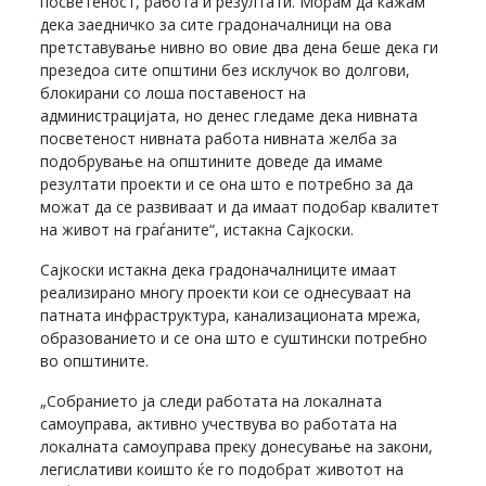
посветеност, работа и резултати. Морам да кажам
дека заедничко за сите градоначалници на ова
претставување нивно во овие два дена беше дека ги
презедоа сите општини без исклучок во долгови,
блокирани со лоша поставеност на
администрацијата, но денес гледаме дека нивната
посветеност нивната работа нивната желба за
подобрување на општините доведе да имаме
резултати проекти и се она што е потребно за да
можат да се развиваат и да имаат подобар квалитет
на живот на граѓаните“, истакна Сајкоски.
Сајкоски истакна дека градоначалниците имаат
реализирано многу проекти кои се однесуваат на
патната инфраструктура, канализационата мрежа,
образованието и се она што е суштински потребно
во општините.
„Собранието ја следи работата на локалната
самоуправа, активно учествува во работата на
локалната самоуправа преку донесување на закони,
легислативи коишто ќе го подобрат животот на