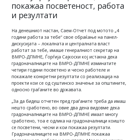
покажаа посветеност, работа
и резултати
На денешниот настан, Саем-Отчет под мотото „4
години работа за тебе“ свое обраќање на панел-
дискусијата – локалната и централната власт
работат за тебе, имаше генералниот секретар на
ВМРО-ДПМНЕ, Ѓорѓија Сајкоски кој истакна дека
градоначалниците на ВМРО-ДПМНЕ изминатите
четири години посветено и чесно работеле и
покажале конкретни резултати со реализација на
проекти кои се од суштинско значење за општините,
односно граѓаните во државата.
„За да бидеш отчетен пред граѓаните треба да имаш
нешто сработено, во овие два дена видовме дека
градоначалниците на ВМРО-ДПМНЕ имаат многу
сработено, тоа е одлика на градоначалници коишто
се посветени, чесни и кои покажаа резултати.
Градоначалниците на ВМРО-ДПМНЕ покажаа