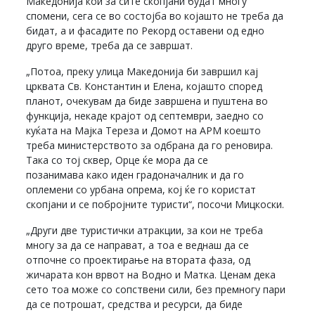
Македонија кои за сите скопјани будат многу
спомени, сега се во состојба во којашто не треба да
бидат, а и фасадите по Рекорд оставени од едно
друго време, треба да се завршат.
„Потоа, преку улица Македонија би завршил кај
црквата Св. Константин и Елена, којашто според
планот, очекувам да биде завршена и пуштена во
функција, некаде крајот од септември, заедно со
куќата на Мајка Тереза и Домот на АРМ коешто
треба министерството за одбрана да го реновира.
Така со тој сквер, Орце ќе мора да се
позанимава како иден градоначалник и да го
оплемени со урбана опрема, кој ќе го користат
скопјани и се побројните туристи“, посочи Мицкоски.
„Други две туристички атракции, за кои не треба
многу за да се направат, а тоа е веднаш да се
отпочне со проектирање на втората фаза, од
жичарата кон врвот на Водно и Матка. Ценам дека
сето тоа може со сопствени сили, без премногу пари
да се потрошат, средства и ресурси, да биде