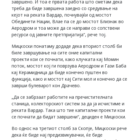
завршено. И тоа е првата работа што сметам дека
треба да биде завршена заедно со средување на
кејот на реката Вардар, почнувајќи од мостот
Обединети Нации, Влае па се до мостот Близнак во
Аеродром и тоа може да се направи со сопствени
ресурси од јавните претпријатија“, рече тој.
Мицкоски понатаму додаде дека вториот столб би
биле завршување на сите оние капитални
проекти кои се почнати, како клучката кај Момин
поток, мостот кој ги поврзува Аеродром и Гази Баба
кај Керамидница да биде конечно пуштен во
функција, како и мостот кај Сити мол и конечно да се
заврши булеварот кон Драчево.
„Да се забрзаат работите на пречистителната
станица, колекторскиот систем за да ја исчистиме и
реката Вардар. Така што тие капитални проекти кои
се почнати да бидат завршени“, дециден е Мицкоски.
Во однос на третиот столб за Скопје, Мицкоски рече
дека ќе биде нај предизвикувачки, ќе биде