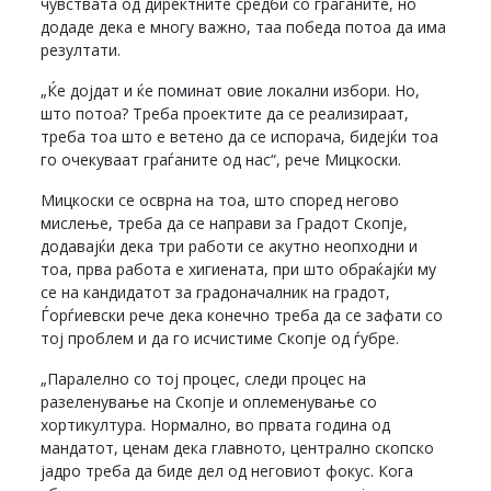
чувствата од директните средби со граѓаните, но
додаде дека е многу важно, таа победа потоа да има
резултати.
„Ќе дојдат и ќе поминат овие локални избори. Но,
што потоа? Треба проектите да се реализираат,
треба тоа што е ветено да се испорача, бидејќи тоа
го очекуваат граѓаните од нас“, рече Мицкоски.
Мицкоски се осврна на тоа, што според негово
мислење, треба да се направи за Градот Скопје,
додавајќи дека три работи се акутно неопходни и
тоа, прва работа е хигиената, при што обраќајќи му
се на кандидатот за градоначалник на градот,
Ѓорѓиевски рече дека конечно треба да се зафати со
тој проблем и да го исчистиме Скопје од ѓубре.
„Паралелно со тој процес, следи процес на
разеленување на Скопје и оплеменување со
хортикултура. Нормално, во првата година од
мандатот, ценам дека главното, централно скопско
јадро треба да биде дел од неговиот фокус. Кога