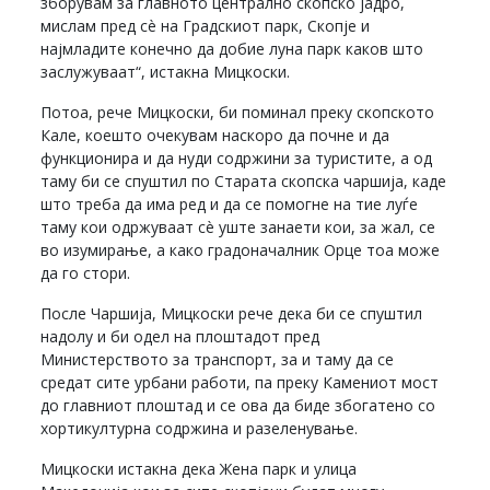
зборувам за главното централно скопско јадро,
мислам пред сè на Градскиот парк, Скопје и
најмладите конечно да добие луна парк каков што
заслужуваат“, истакна Мицкоски.
Потоа, рече Мицкоски, би поминал преку скопското
Кале, коешто очекувам наскоро да почне и да
функционира и да нуди содржини за туристите, а од
таму би се спуштил по Старата скопска чаршија, каде
што треба да има ред и да се помогне на тие луѓе
таму кои одржуваат сè уште занаети кои, за жал, се
во изумирање, а како градоначалник Орце тоа може
да го стори.
После Чаршија, Мицкоски рече дека би се спуштил
надолу и би одел на плоштадот пред
Министерството за транспорт, за и таму да се
средат сите урбани работи, па преку Камениот мост
до главниот плоштад и се ова да биде збогатено со
хортикултурна содржина и разеленување.
Мицкоски истакна дека Жена парк и улица