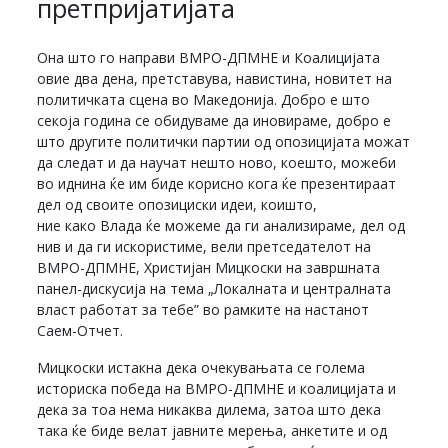
претпријатијата
Она што го направи ВМРО-ДПМНЕ и Коалицијата
овие два дена, претставува, навистина, новитет на
политичката сцена во Македонија. Добро е што
секоја година се обидуваме да иновираме, добро е
што другите политички партии од опозицијата можат
да следат и да научат нешто ново, коешто, можеби
во иднина ќе им биде корисно кога ќе презентираат
дел од своите опозициски идеи, коишто,
ние како Влада ќе можеме да ги анализираме, дел од
нив и да ги искористиме, вели претседателот на
ВМРО-ДПМНЕ, Христијан Мицкоски на завршната
панел-дискусија на тема „Локалната и централната
власт работат за тебе” во рамките на настанот
Саем-Отчет.
Мицкоски истакна дека очекувањата се голема
историска победа на ВМРО-ДПМНЕ и коалицијата и
дека за тоа нема никаква дилема, затоа што дека
така ќе биде велат јавните мерења, анкетите и од