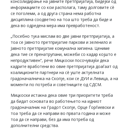
консолидирање на јавните претпријатија, бидејќи од
информациите со кои располага, таму долговите сè
се поголеми, а од друга страна нема работна
дисциплина соодветно на тоа што треба да биде и
дека во одредена мера има превработеност.
„Посебно тука мислам во две јавни претпријатија, а
тоа се Јавното претпријатие паркови и зеленило и
Јавното претпријатие комунална хигиена. Цениме
дека тие се пренатрупани, можеби со кадар којшто е
непродуктивен“, рече Мицкоски посочувајќи дека
кадрите вработени во овие претпријатија доаѓаат од
коалиционите партнери на сè уште актуелната
градоначалничка на Скопје, кои се ДУИ и Левица, а на
моменти по потреба и советниците од СДСМ.
Мицкоски истакна дека овие три приоритети треба
да бидат основата во работењето на идниот
градоначалник на Градот Скопје, Орце Ѓорѓиевски и
тоа треба да се направи во првата година и може
тоа да се направи, без да има потреба од
дополнителни средства.