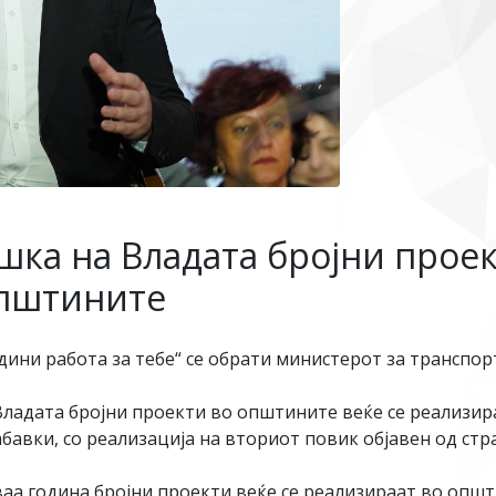
шка на Владата бројни прое
општините
ини работа за тебе“ се обрати министерот за транспор
ладата бројни проекти во општините веќе се реализира
бавки, со реализација на вториот повик објавен од стр
аа година бројни проекти веќе се реализираат во општи