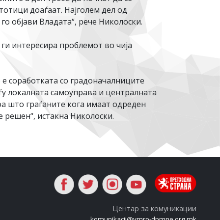
тотици доаѓаат. Најголем дел од
го објави Владата“, рече Николоски.
 ги интересира проблемот во чија
о е соработката со градоначалниците
ѓу локалната самоуправа и централната
тоа што граѓаните кога имаат одреден
е решен“, истакна Николоски.
Центар за комуникации
komunikacii@vmro-dpmne.org.mk