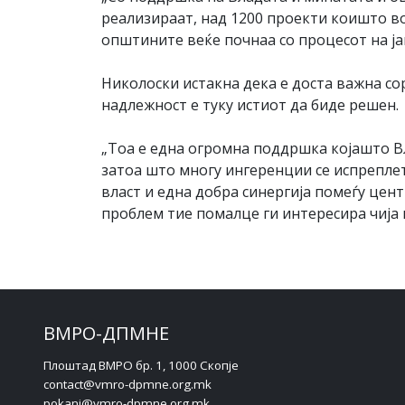
реализираат, над 1200 проекти коишто во
општините веќе почнаа со процесот на ја
Николоски истакна дека е доста важна со
надлежност е туку истиот да биде решен.
„Тоа е една огромна поддршка којашто Вл
затоа што многу ингеренции се испрепле
власт и една добра синергија помеѓу цен
проблем тие помалце ги интересира чија 
ВМРО-ДПМНЕ
Плоштад ВМРО бр. 1, 1000 Скопје
contact@vmro-dpmne.org.mk
pokani@vmro-dpmne.org.mk