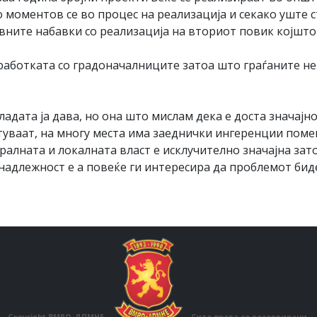
 моментов се во процес на реализација и секако уште с
вните набавки со реализација на вториот повик којшто 
работката со градоначалниците затоа што граѓаните не
адата ја дава, но она што мислам дека е доста значајн
туваат, на многу места има заеднички ингеренции поме
тралната и локалната власт е исклучително значајна за
надлежност е а повеќе ги интересира да проблемот бид