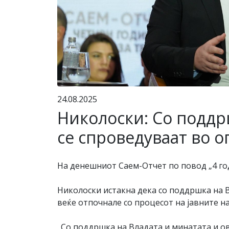
24.08.2025
Николоски: Со поддр
се спроведуваат во 
На денешниот Саем-Отчет по повод „4 год
Николоски истакна дека со поддршка на В
веќе отпочнале со процесот на јавните на
„Со поддршка на Владата и минатата и ов