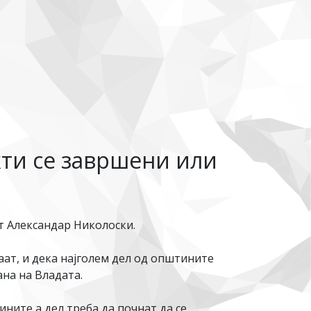
кти се завршени или
т Александар Николоски.
ат, и дека најголем дел од општините
ана на Владата.
ните а дел треба да почнат да се