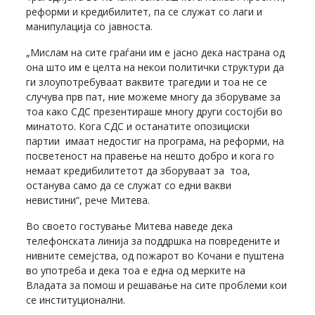
реформи и кредибилитет, па се служат со лаги и
манипулација со јавноста.
„Мислам на сите граѓани им е јасно дека настрана од
она што им е целта на некои политички структури да
ги злоупотребуваат ваквите трагедии и тоа не се
случува прв пат, ние можеме многу да зборуваме за
тоа како СДС презентираше многу други состојби во
минатото. Кога СДС и останатите опозициски
партии имаат недостиг на програма, на реформи, на
посветеност на правење на нешто добро и кога го
немаат кредибилитетот да зборуваат за тоа,
останува само да се служат со едни вакви
невистини“, рече Митева.
Во своето гостување Митева наведе дека
телефонската линија за поддршка на повредените и
нивните семејства, од пожарот во Кочани е пуштена
во употреба и дека тоа е една од мерките на
Владата за помош и решавање на сите проблеми кои
се институционални.