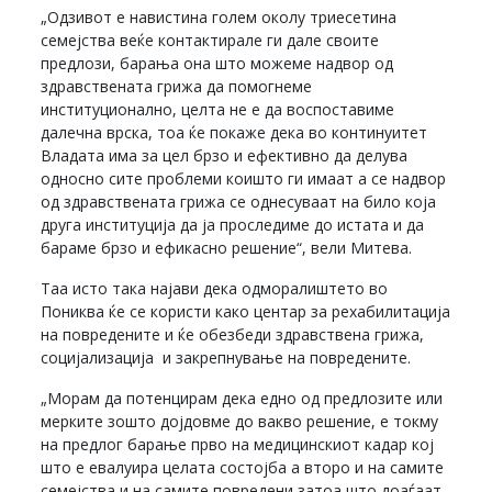
„Одзивот е навистина голем околу триесетина
семејства веќе контактирале ги дале своите
предлози, барања она што можеме надвор од
здравствената грижа да помогнеме
институционално, целта не е да воспоставиме
далечна врска, тоа ќе покаже дека во континуитет
Владата има за цел брзо и ефективно да делува
односно сите проблеми коишто ги имаат а се надвор
од здравствената грижа се однесуваат на било која
друга институција да ја проследиме до истата и да
бараме брзо и ефикасно решение“, вели Митева.
Таа исто така најави дека одморалиштето во
Пониква ќе се користи како центар за рехабилитација
на повредените и ќе обезбеди здравствена грижа,
социјализација и закрепнување на повредените.
„Морам да потенцирам дека едно од предлозите или
мерките зошто дојдовме до вакво решение, е токму
на предлог барање прво на медицинскиот кадар кој
што е евалуира целата состојба а второ и на самите
семејства и на самите повредени затоа што доаѓаат