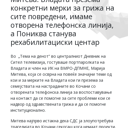
конкретни мерки за грижа на
сите повредени, имаме
отворена телефонска линија,
а Пониква станува
рехабилитациски центар
Во „Тема на денот“ во централниот Дневник на
Сител телевизија, гостуваше портпаролката на
Владата и член на ИК на ВМРО-ДПМНЕ, Марија
Митева, која се осврна на повеќе значајни теми од
кои и за мерките на Владата кои ги презема за
семејствата на настраданите во Кочани со
отворената телефонска линија за воспоставување
на контакт да се помогне за сите проблеми кои се
надвор од здравствената грижа и да се помогне
институционално.
Митева најпрво истакна дека СДС ја злоупотребува
трагедијата во Кочани секогаш кога немаат проекти,