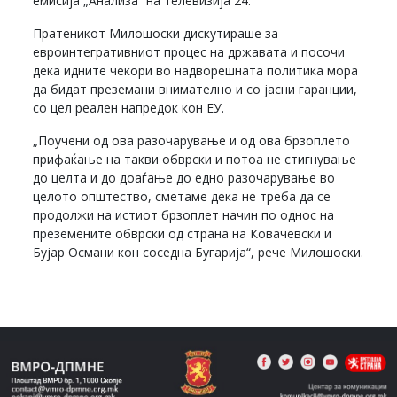
емисија „Анализа“ на телевизија 24.
Пратеникот Милошоски дискутираше за
евроинтегративниот процес на државата и посочи
дека идните чекори во надворешната политика мора
да бидат преземани внимателно и со јасни гаранции,
со цел реален напредок кон ЕУ.
„Поучени од ова разочарување и од ова брзоплето
прифаќање на такви обврски и потоа не стигнување
до целта и до доаѓање до едно разочарување во
целото општество, сметаме дека не треба да се
продолжи на истиот брзоплет начин по однос на
преземените обврски од страна на Ковачевски и
Бујар Османи кон соседна Бугарија“, рече Милошоски.