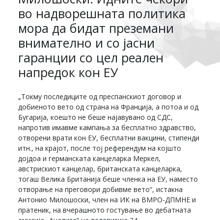
во надворешната политика
мора да бидат преземани
внимателно и со јасни
гаранции со цел реален
напредок кон ЕУ
„Токму последиците од преспанскиот договор и
добиеното вето од страна на Франција, а потоа и од
Бугарија, коешто не беше најавувано од СДС,
напротив имавме кампања за бесплатно здравство,
отворени врати кон ЕУ, бесплатни вакцини, стипенди
итн., на крајот, после тој референдум на којшто
дојдоа и германската канцеларка Меркел,
австрискиот канцелар, британската канцеларка,
тогаш Велика Британија беше членка на ЕУ, наместо
отворање на преговори добивме вето“, истакна
Антонио Милошоски, член на ИК на ВМРО-ДПМНЕ и
пратеник, на вчерашното гостување во дебатната