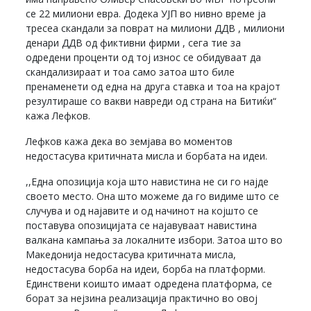
се 22 милиони евра. Додека УЈП во нивно време ја
тресеа скандали за поврат на милиони ДДВ , милиони
денари ДДВ од фиктивни фирми , сега тие за
одредени проценти од тој износ се обидуваат да
скандализираат и тоа само затоа што биле
пренаменети од една на друга ставка и тоа на крајот
резултираше со вакви навреди од страна на Битиќи“
кажа Лефков.
Лефков кажа дека во земјава во моментов
недостасува критичната мисла и борбата на идеи.
,,Една опозиција која што навистина не си го најде
своето место. Она што можеме да го видиме што се
случува и од најавите и од начинот на којшто се
поставува опозицијата се најавуваат навистина
валкана кампања за локалните избори. Затоа што во
Македонија недостасува критичната мисла,
недостасува борба на идеи, борба на платформи.
Единствени коишто имаат одредена платформа, се
борат за нејзина реализација практично во овој