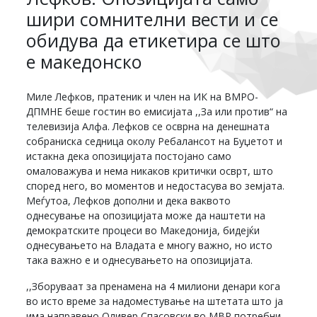
шири сомнителни вести и се
обидува да етикетира се што
е македонско
Миле Лефков, пратеник и член на ИК на ВМРО-
ДПМНЕ беше гостин во емисијата ,,За или против“ на
телевизија Алфа. Лефков се осврна на денешната
собраниска седница околу Ребалансот на Буџетот и
истакна дека опозицијата постојано само
омаловажува и нема никаков критички осврт, што
според него, во моментов и недостасува во земјата.
Меѓутоа, Лефков дополни и дека ваквото
однесување на опозицијата може да наштети на
демократските процеси во Македонија, бидејќи
однесувањето на Владата е многу важно, но исто
така важно е и однесувањето на опозицијата.
,,Зборуваат за пренамена на 4 милиони денари кога
во исто време за надоместување на штетата што ја
има направено Оливер Спасовски во МВР потребни