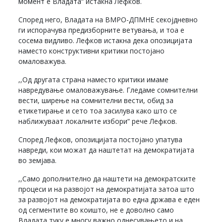
момент е Владата“ истакна Лефков.
Според него, Владата на ВМРО-ДПМНЕ секојдневно
ги испорачува предизборните ветувања, и тоа е
сосема видливо. Лефков истакна дека опозицијата
наместо конструктивни критики постојано
омаловажува.
,,Од другата страна наместо критики имаме
навредување омаловажување. Гледаме сомнителни
вести, ширење на сомнителни вести, обид за
етикетирање и сето тоа засилува како што се
наближуваат локалните избори“ рече Лефков.
Според Лефков, опозицијата постојано упатува
навреди, кои можат да наштетат на демократијата
во земјава.
,,Само дополнително да наштети на демократските
процеси и на развојот на демократијата затоа што
за развојот на демократијата во една држава е еден
од сегментите во коишто, не е доволно само
Владата туку е многу важно однесувањето и на