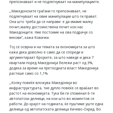
препознаваат и не подлегнуваат на манипулациите.
,,Македонските граѓани го препознаваат, не
подлегнуваат на овие манипулации што ги прават.
Она што треба да се направи е да имаме малку
почит,малку достоинствена почит кон нас
Македонците. Ние постоиме на ова подрачје со
векови“, кажа Ковачки.
Тој се осврна и на темата за економијата за што
кажа дека доволно е само да се спореди и
аргументираат бројките, за што наведе и дека 7
квартали поред Македонија бележи раст од 3%,
додека за време на претходната власт Македонија
растеше само со 1,1%.
,,Колку повеќе вложува Македонија во
инфраструктурата, тие дупло повеќе се враќаат во
растот на економијата. Тука би ги споменал 6-те
автопатски делници, на кои што во моментов се
работи. До крајот на годината, ќе пуштиме уште една
делница од автопатската делница Кичево-Охрид. Во