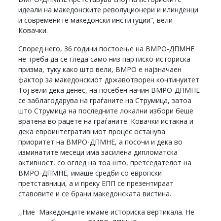
идеали на македонските револуционери и илинденци
и современите македонски институции“, вели
Ковачки.
Според него, 36 години постоење на ВМРО-ДПМНЕ
не треба да се гледа само низ партиско-историска
призма, туку како што вели, ВМРО е најзначаен
фактор за македонскиот државотворен континуитет.
Тој вели дека денес, на посебен начин ВМРО-ДПМНЕ
се заблагодарува на граѓаните на Струмица, затоа
што Струмица на последните локални избори беше
вратена во рацете на граѓаните. Ковачки истакна и
дека евроинтегративниот процес останува
приоритет на ВМРО-ДПМНЕ, а посочи и дека во
изминатите месеци има засилена дипломатска
активност, со оглед на тоа што, претседателот на
ВМРО-ДПМНЕ, имаше средби со европски
претставници, а и преку ЕПП се презентираат
ставовите и се брани македонската вистина.
,,Ние Македонците имаме историска вертикала. Не