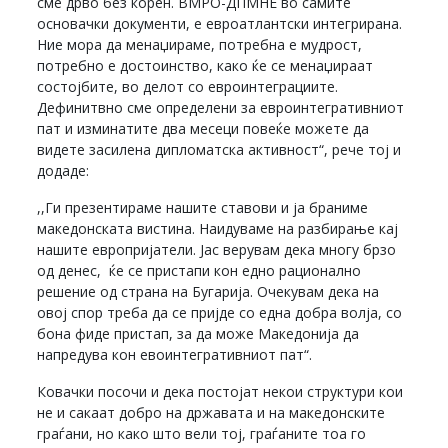
сме дрво без корен. ВМРО-ДПМНЕ во самите
основачки документи, е евроатлантски интегрирана.
Ние мора да менаџираме, потребна е мудрост,
потребно е достоинство, како ќе се менаџираат
состојбите, во делот со евроинтеграциите.
Дефинитвно сме определени за евроинтегративниот
пат и изминатите два месеци повеќе можете да
видете засилена дипломатска активност“, рече тој и
додаде:
,,Ги презентираме нашите ставови и ја браниме
македонската вистина. Наидуваме на разбирање кај
нашите европријатели. Јас верувам дека многу брзо
од денес, ќе се пристапи кон едно рационално
решение од страна на Бугарија. Очекувам дека на
овој спор треба да се пријде со една добра волја, со
бона фиде пристап, за да може Македонија да
напредува кон евоинтегративниот пат“.
Ковачки посочи и дека постојат некои структури кои
не и сакаат добро на државата и на македонските
граѓани, но како што вели тој, граѓаните тоа го