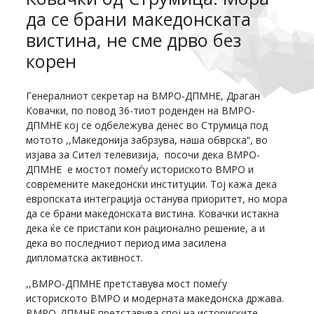
да се брани македонската
вистина, не сме дрво без
корен
Генералниот секретар на ВМРО-ДПМНЕ, Драган
Ковачки, по повод 36-тиот роденден на ВМРО-
ДПМНЕ кој се одбележува денес во Струмица под
мотото ,,Македонија забрзува, наша обврска“, во
изјава за Сител телевизија, посочи дека ВМРО-
ДПМНЕ е мостот помеѓу историското ВМРО и
современите македонски институции. Тој кажа дека
европската интеграција останува приоритет, но мора
да се брани македонската вистина. Ковачки истакна
дека ќе се пристапи кон рационално решение, а и
дека во последниот период има засилена
дипломатска активност.
,,ВМРО-ДПМНЕ претставува мост помеѓу
историското ВМРО и модерната македонска држава.
ВМРО-ДПМНЕ претставува спој на историските