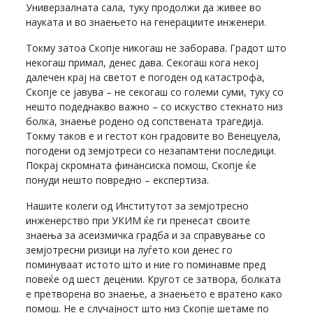
Универзалната сала, туку продолжи да живее во
науката и во знаењето на генерациите инженери.
Токму затоа Скопје никогаш не заборава. Градот што
некогаш примал, денес дава. Секогаш кога некој
далечен крај на светот е погоден од катастрофа,
Скопје се јавува – не секогаш со големи суми, туку со
нешто подеднакво важно – со искуство стекнато низ
болка, знаење родено од сопствената трагедија.
Токму таков е и гестот кон градовите во Венецуела,
погодени од земјотреси со незапамтени последици.
Покрај скромната финансиска помош, Скопје ќе
понуди нешто повредно – експертиза.
Нашите колеги од Институтот за земјотресно
инженерство при УКИМ ќе ги пренесат своите
знаења за асеизмичка градба и за справување со
земјотресни ризици на луѓето кои денес го
поминуваат истото што и ние го поминавме пред
повеќе од шест децении. Кругот се затвора, болката
е претворена во знаење, а знаењето е вратено како
помош. Не е случајност што низ Скопје шетаме по