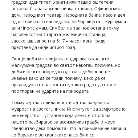
градски идентитет. Урнати или тешко оштетени
останаа Старата железничка станица, Офицерскиот
дом, Народниот театар, Народната банка, како и дел
од историското наследство на Чаршијата – Куршумли
ан и Чифте амам. Симбол на таа ноќ остана токму
часовникот на Старата железничка станица,
засекогаш запрен на 5:17 – часот кога градот
престана да биде истиот град.
Скопје доби материјална поддршка каква што
малкумина градови во светот некогаш примиле, но
доби и нешто повредно од тоа – доби знаење.
Знаење како да се гради поинаку, како да се
предвидуваат опасностите, како градот да стане
поотпорен на ударите на природата.
Токму од таа солидарност и од таа заедничка
мудрост на светот, никна Институтот за земјотресно
инженерство – установа која денес е столб на
нашето разбирање за aсеизмичка градба и живо
сведоштво дека помошта што ја примивме не заврши
со бараките во скопските населби и со