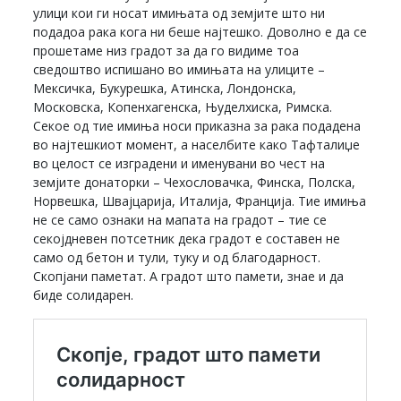
улици кои ги носат имињата од земјите што ни
подадоа рака кога ни беше најтешко. Доволно е да се
прошетаме низ градот за да го видиме тоа
сведоштво испишано во имињата на улиците –
Мексичка, Букурешка, Атинска, Лондонска,
Московска, Копенхагенска, Њуделхиска, Римска.
Секое од тие имиња носи приказна за рака подадена
во најтешкиот момент, а населбите како Тафталиџе
во целост се изградени и именувани во чест на
земјите донаторки – Чехословачка, Финска, Полска,
Норвешка, Швајцарија, Италија, Франција. Тие имиња
не се само ознаки на мапата на градот – тие се
секојдневен потсетник дека градот е составен не
само од бетон и тули, туку и од благодарност.
Скопјани паметат. А градот што памети, знае и да
биде солидарен.