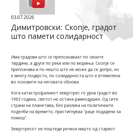
03.07.2026
Димитровски: Скопје, градот
што памети солидарност
Има градови што се препознаваат по своите
тврдини, а други по реки или по мориња. Скопје се
препознава и по нешто што не може да се допре, но
е многу поцврсто, по солидарноста што е втемелена
во основите на неговата обнова.
Кога катастрофалниот земјотрес го урна градот во
1963 година, светот не остана рамнодушен. Од сите
страни на планетава, без разлика на политичките
поделби на времето, пристигнуваа “раце подадени за
помош”.
Земјотресот не поштеди речиси ништо од стариот