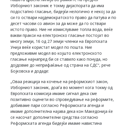
Изборниот законик е токму дијаспората да има
подостапно гласање, бидејќи нелогично е некој за да
си го оствари најдемократското право да патува и по
десет часови со авион за да може да го оствари
истото право. Ние не измислуваме топла вода, веќе
вакви пракси на електронско гласање постојат во
многу земји, 16 од 27 земји членки на Европската
Унија веќе користат модел по пошта. Ние
предложивме модел во којшто електронското
гласање најнапред би се ставило како понуда, но
дојдовме до неприфаќање од страна на СДС“, рече
Бојковска и додаде:
„Оваа реакција на кочење на реформскиот закон,
Изборниот законик, доаѓа во момент кога токму од
Европската комисија имаме сигнал дека сме
позитивно оценети во спроведување на реформите,
добиваме пари согласно Реформската агенда и
имаме дополнителна најава дека кон Македонија ќе
се насочат дополнителни средства согласно
Реформската агенда бидејќи имаме навистина