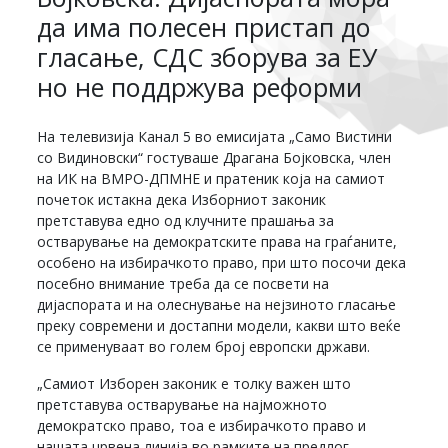
да има полесен пристап до
гласање, СДС зборува за ЕУ
но не поддржува реформи
На телевизија Канал 5 во емисијата „Само Вистини
со Видиновски“ гостуваше Драгана Бојковска, член
на ИК на ВМРО-ДПМНЕ и пратеник која на самиот
почеток истакна дека Изборниот законик
претставува едно од клучните прашања за
остварување на демократските права на граѓаните,
особено на избирачкото право, при што посочи дека
посебно внимание треба да се посвети на
дијаспората и на олеснување на нејзиното гласање
преку современи и достапни модели, какви што веќе
се применуваат во голем број европски држави.
„Самиот Изборен законик е толку важен што
претставува остварување на најможното
демократско право, тоа е избирачкото право и
нашата црвена линија во рамките на предлог