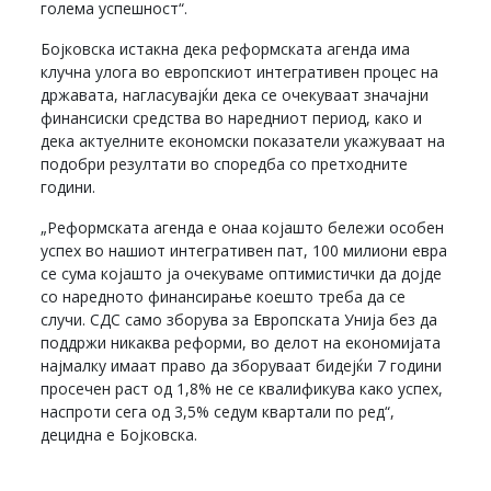
голема успешност“.
Бојковска истакна дека реформската агенда има
клучна улога во европскиот интегративен процес на
државата, нагласувајќи дека се очекуваат значајни
финансиски средства во наредниот период, како и
дека актуелните економски показатели укажуваат на
подобри резултати во споредба со претходните
години.
„Реформската агенда е онаа којашто бележи особен
успех во нашиот интегративен пат, 100 милиони евра
се сума којашто ја очекуваме оптимистички да дојде
со наредното финансирање коешто треба да се
случи. СДС само зборува за Европската Унија без да
поддржи никаква реформи, во делот на економијата
најмалку имаат право да зборуваат бидејќи 7 години
просечен раст од 1,8% не се квалификува како успех,
наспроти сега од 3,5% седум квартали по ред“,
децидна е Бојковска.