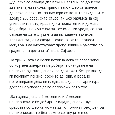
„Денеска се случија два важни настани се донесоа
два значајни закони, првиот закон што се донесе
денеска е Законот за ваучери со кој што стидентите
добија 250 евра, сите студенти без разлика на кој
универзитет студираат дали приватен или државен,
ќе добијат по 250 евра за технолошки уреди, со тоа
сакаме на сите студенти да им дадеме еднаков
третман за да ги следат технолошките процеси,
меѓутоа и да учествуваат преку новини и учество во
градење на државата“, вели Сајкоски.
На трибината Сајкоски истакна дека се гласа закон
со кој пензионерите ќе добијат покачување на
пензиите од 2000 денари, за да можат безгрижно да
ги поминат пензионерските денови, а воедно
потенцираше дека ниту една владејачка гарнитура
досега не успеала да го овозможи сето тоа.
„За година дена и 6 месеци или 7 месеци
пензионерите ќе добијат 7 илјади денари плус
средства со што ќе можат да го поминат оној дел од
пензионирањето безгрижно со внуците и со