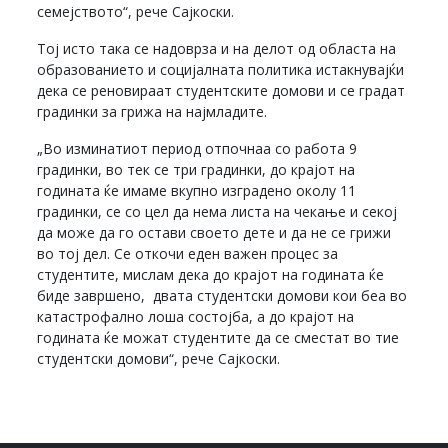
семејството“, рече Сајкоски.
Тој исто така се надоврза и на делот од областа на
образованието и социјалната политика истакнувајќи
дека се реновираат студентските домови и се градат
градинки за грижа на најмладите.
„Во изминатиот период отпочнаа со работа 9
градинки, во тек се три градинки, до крајот на
годината ќе имаме вкупно изградено околу 11
градинки, се со цел да нема листа на чекање и секој
да може да го остави своето дете и да не се грижи
во тој дел. Се откочи еден важен процес за
студентите, мислам дека до крајот на годината ќе
биде завршено, двата студентски домови кои беа во
катастрофално лоша состојба, а до крајот на
годината ќе можат студентите да се сместат во тие
студентски домови“, рече Сајкоски.