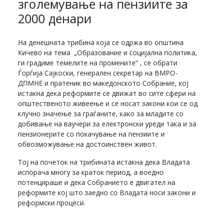
зголемување на пензиите за
2000 денари
На денешната трибина која се одржа во општина
Кичево на тема „Образование и социјална политика,
ги градиме темелите на промените“ , се обрати
Ѓорѓија Сајкоски, генерален секретар на ВМРО-
ДПМНЕ и пратеник во македонското Собрание, кој
истакна дека реформите се движат во сите сфери на
општественото живеење и се носат закони кои се од
клучно значење за граѓаните, како за младите со
добивање на ваучери за електронски уреди така и за
пензионерите со покачување на пензиите и
обвозможување на достоинствен живот.
Тој на почеток на трибината истакна дека Владата
испорача многу за краток период, а воедно
потенцираше и дека Собранието е двигател на
реформите кој што заедно со Владата носи закони и
реформски процеси.