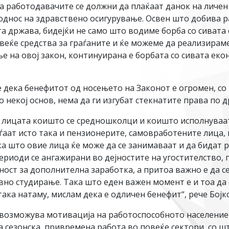
а работодавачите се должни да плаќаат данок на личен
однос на здравствено осигурување. Освен што добива 
 држава, бидејќи не само што водиме борба со сивата е
веќе средства за граѓаните и ќе можеме да реализирам
ње на овој закон, континуирана е борбата со сивата еко
дека бенефитот од носењето на Законот е огромен, со 
некој основ, нема да ги изгубат стекнатите права по д
и, лицата коишто се средношколци и коишто исполнуваа
аѓаат исто така и пензионерите, самовработените лица,
а што овие лица ќе може да се занимаваат и да бидат 
ериоди се ангажирани во дејностите на угостителство,
ост за дополнителна заработка, а притоа важно е да се
вно студирање. Така што еден важен момент е и тоа да с
 така натаму, мислам дека е одличен бенефит“, рече Бојк
 овозможува мотивација на работоспособното население
 сезонска, привремена работа во повеќе сектори, со ш