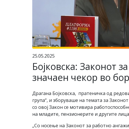
25.05.2025
Бојковска: Законот з
значаен чекор во бо
Драгана Бојковска, пратеничка од редо
група“, и зборуваше на темата за Законо
со овој Закон се мотивира работоспособ
на младите, пензионерите и другите лиц
„Со носење на Законот за работно ангажи