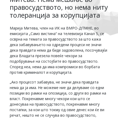
правосудството, но нема ниту
толеранција за корупцијата
Марија Митева, член на ИК на ВМРО-ДПМНЕ, во
емисијата „Само вистина“ на телевизија Канал 5, се
осврна на темата за правосудството за што кажа
дека забавувањето на одредени процеси не значи
дека правдата нема да биде задоволена, посочувајќи
дека Владата презела повеќе чекори за
подобрување на состојбите во правосудството.
Според неа, нема да има компромиси во борбата
против криминалот и корупцијата.
„Ако процесот забавува, не значи дека правдата
нема да ја има. Не можеме ние да делуваме со едни
позиции во рамки на опозиција, со други во рамки на
власт. Покренавме многу чекори кои што се
донесуваа на правосудството, покренавме многу
постапки, за кои што токму од овие денес кои ќе ви
речат, ништо не се случува во правосудството,