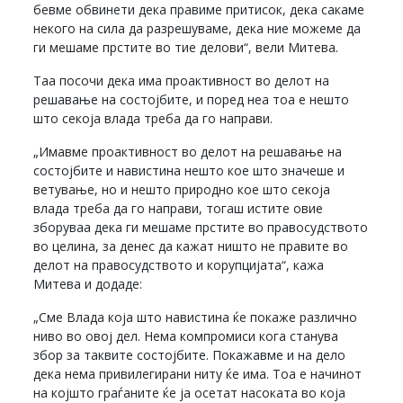
бевме обвинети дека правиме притисок, дека сакаме
некого на сила да разрешуваме, дека ние можеме да
ги мешаме прстите во тие делови“, вели Митева.
Таа посочи дека има проактивност во делот на
решавање на состојбите, и поред неа тоа е нешто
што секоја влада треба да го направи.
„Имавме проактивност во делот на решавање на
состојбите и навистина нешто кое што значеше и
ветување, но и нешто природно кое што секоја
влада треба да го направи, тогаш истите овие
зборуваа дека ги мешаме прстите во правосудството
во целина, за денес да кажат ништо не правите во
делот на правосудството и корупцијата“, кажа
Митева и додаде:
„Сме Влада која што навистина ќе покаже различно
ниво во овој дел. Нема компромиси кога станува
збор за таквите состојбите. Покажавме и на дело
дека нема привилегирани ниту ќе има. Тоа е начинот
на којшто граѓаните ќе ја осетат насоката во која