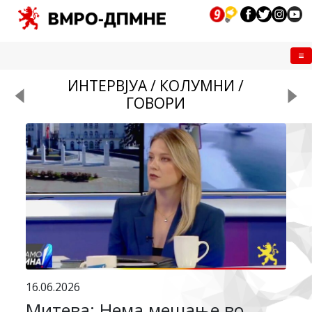
Me
ИНТЕРВЈУА / КОЛУМНИ /
ГОВОРИ
16.06.2026
Митева: Нема мешање во