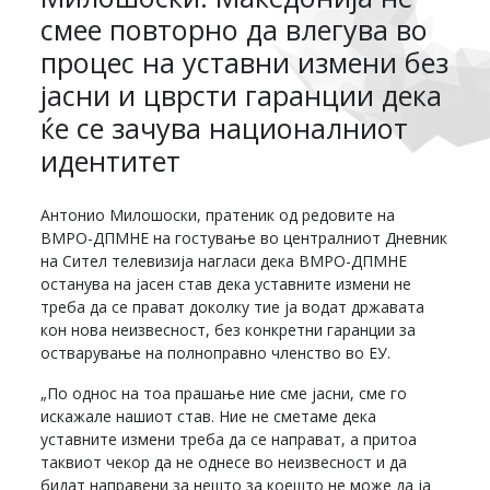
смее повторно да влегува во
процес на уставни измени без
јасни и цврсти гаранции дека
ќе се зачува националниот
идентитет
Антонио Милошоски, пратеник од редовите на
ВМРО-ДПМНЕ на гостување во централниот Дневник
на Сител телевизија нагласи дека ВМРО-ДПМНЕ
останува на јасен став дека уставните измени не
треба да се прават доколку тие ја водат државата
кон нова неизвесност, без конкретни гаранции за
остварување на полноправно членство во ЕУ.
„По однос на тоа прашање ние сме јасни, сме го
искажале нашиот став. Ние не сметаме дека
уставните измени треба да се направат, а притоа
таквиот чекор да не однесе во неизвесност и да
бидат направени за нешто за коешто не може да ја