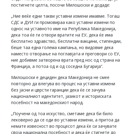
постигнете целта, посочи Милошоски и додаде:
„Ние веќе едни такви уставни измени имавме. Тогаш
СДС и ДУИ ги промовираа како уставни измени по
однос на уставното име на Република Македонија,
дека тоа ќе ги отвори вратите на ЕУ, дека ќе има
бесплатно здравство, бесплатни вакцини, стипендии,
беше таа една голема кампања, но видовме дека
наместо отворање на поглавјата и преговори со ЕУ,
ние добивме затворена врата пред нос од страна на
Франција, а потоа од и од соседна Бугарија”.
Милошоски е дециден дека Македонија не смее
повторно да влегува во процес на уставни измени
без јасни и цврсти гаранции дека ќе се зачува
националниот идентитет, јазикот и историската
посебност на македонскиот народ.
„Поучени од тоа искуство, сметаме дека би било
лековерно да се оди во уставни измени, а притоа да
немате извесност во процесот дека ќе си зачувате
своја национална посебност и дека ќе стигнете до