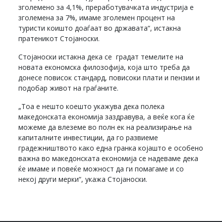
зголемено за 4,1%, преработувачката индустрија е
зголемена за 7%, имаме зголемен процент на
туристи коишто доаѓаат во државата“, истакна
пратеникот Стојаноски.
Стојаноски истакна дека се градат темелите на
новата економска филозофија, која што треба да
донесе повисок стандард, повисоки плати и пензии и
подобар живот на граѓаните.
„Тоа е нешто коешто укажува дека полека
македонската економија заздравува, а веќе кога ќе
можеме да влеземе во полн ек на реализирање на
капиталните инвестиции, да го развиеме
градежништвото како една гранка којашто е особено
важна во македонската економија се надеваме дека
ќе имаме и повеќе можност да ги помагаме и со
некој други мерки“, укажа Стојаноски.