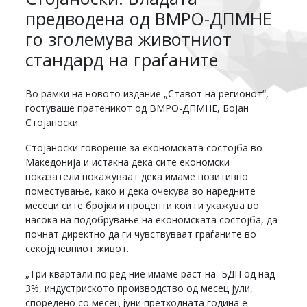
предводена од ВМРО-ДПМНЕ
го зголемува животниот
стандард на граѓаните
Во рамки на новото издание „Ставот на регионот“,
гостуваше пратеникот од ВМРО-ДПМНЕ, Бојан
Стојаноски.
Стојаноски говореше за економската состојба во
Македонија и истакна дека сите економски
показатели покажуваат дека имаме позитивно
поместување, како и дека очекува во наредните
месеци сите бројки и проценти кои ги укажува во
насока на подобрување на економската состојба, да
почнат директно да ги чувствуваат граѓаните во
секојдневниот живот.
„Три квартали по ред ние имаме раст на БДП од над
3%, индустриското производство од месец јули,
споредено со месец јуни претходната година е