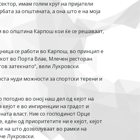
ектор, имам голем круг на пријатели
рбата за општината, а она што е на моја
и во општина Карпош кои ќе се решаваат,
едница се работи во Карпош, во принцип е
икот во Порта Влае, Млечен ресторан
тов затекнато“, вели Лукровски.
оста нуди можности за спортски терени и
о погодно во оној наш дел од кејот на
 кејот е во ингиренции на градот и
ната власт. Ние со господинот Орце
 еден од приоритетите ни е кејот, кејот
оже на што дозволуваат во рамки на
ече Лукровски.