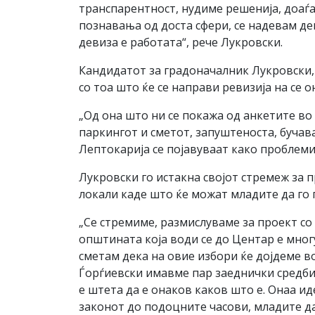
транспарентност, нудиме решенија, доаѓа
познавања од доста сфери, се надевам дек
девиза е работата“, рече Лукровски.
Кандидатот за градоначалник Лукровски, 
со тоа што ќе се направи ревизија на се о
„Од она што ни се покажа од анкетите во 
паркингот и сметот, запуштеноста, бучав
Лептокарија се појавуваат како проблеми
Лукровски го истакна својот стремеж за 
локали каде што ќе можат младите да го 
„Се стремиме, размислуваме за проект со 
општината која води се до Центар е мног
сметам дека на овие избори ќе дојдеме в
Ѓорѓиевски имавме пар заеднички средби 
е штета да е онаков каков што е. Онаа ид
законот до подоцните часови, младите да 