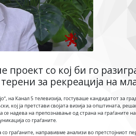
 проект со кој би го разигра
 терени за рекреација на мл
о“, на Канал 5 телевизија, гостуваше кандидатот за г
, кој ја претстави својата визија за општината, реша
а се надева на препознавање од страна на граѓаните на 
никација со граѓаните.
 со граѓаните, направивме анализи во претстојниот пе