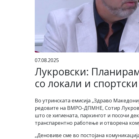
07.08.2025
Лукровски: Планираме
со локали и спортски
Во утринската емисија „Здраво Македониј
редовите на ВМРО-ДПМНЕ, Сотир Лукровски
што се хигиената, паркингот и посочи дек
транспарентно работење и отворена кому
„Деновиве сме во постојана комуникација