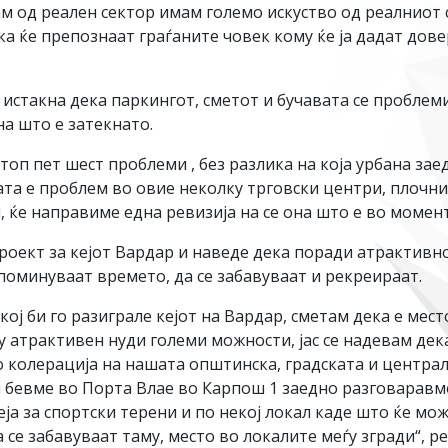
м од реален сектор имам големо искуство од реалниот с
а ќе препознаат граѓаните човек кому ќе ја дадат дове
истакна дека паркингот, сметот и бучавата се проблем
на што е затекнато.
топ пет шест проблеми , без разлика на која урбана за
ата е проблем во овие неколку трговски центри, плочн
, ќе направиме една ревизија на се она што е во момен
проект за кејот Вардар и наведе дека поради атрактивн
поминуваат времето, да се забавуваат и рекреираат.
кој би го разиграле кејот на Вардар, сметам дека е мест
у атрактивен нуди големи можности, јас се надевам дека
о колерација на нашата општинска, градската и централ
бевме во Порта Влае во Карпош 1 заедно разговаравме,
еја за спортски терени и по некој локал каде што ќе м
се забавуваат таму, место во локалите меѓу згради“, р