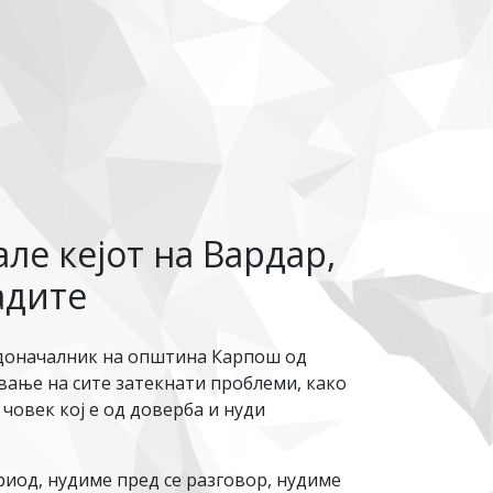
ле кејот на Вардар,
адите
радоначалник на општина Карпош од
вање на сите затекнати проблеми, како
човек кој е од доверба и нуди
риод, нудиме пред се разговор, нудиме