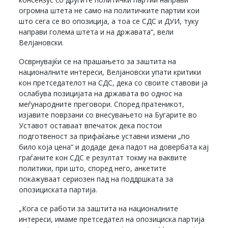
огромна штета не само на политичките партии кои
што сега се во опозиција, а тоа се СДС и ДУИ, туку
направи голема штета и на државата“, вели
Велјановски.
Осврнувајќи се на прашањето за заштита на
националните интереси, Велјановски упати критики
кон претседателот на СДС, дека со своите ставови ја
ослабува позицијата на државата во однос на
меѓународните преговори. Според пратеникот,
изјавите поврзани со внесувањето на Бугарите во
Уставот оставаат впечаток дека постои
подготвеност за прифаќање уставни измени „по
било која цена“ и додаде дека падот на довербата кај
граѓаните кон СДС е резултат токму на ваквите
политики, при што, според него, анкетите
покажуваат сериозен пад на поддршката за
опозициската партија.
„Кога се работи за заштита на националните
интереси, имаме претседател на опозициска партија