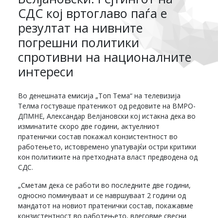
СДС кој вртоглаво паѓа е
резултат на нивните
погрешни политики
спротивни на националните
интереси
Во денешната емисија „Топ Тема“ на телевизија
Телма гостуваше пратеникот од редовите на ВМРО-
ДПМНЕ, Александар Велјановски кој истакна дека во
изминатите скоро две години, актуелниот
пратенички состав покажал конзистентност во
работењето, истовремено упатувајќи остри критики
кон политиките на претходната власт предводена од
СДС.
„Сметам дека се работи во последните две години,
односно поминуваат и се навршуваат 2 години од
мандатот на новиот пратенички состав, покажавме
конзистентност во работењето, влеговме свесни