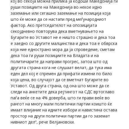
кој во секоја можна прилика ја кодоши Македонија ги
руши позициите на Македонија во некое идно
заземање или сегашно заземање на позиција која
што ќе може да се настапи пред меѓународниот
фактор. Ако претседателот на опозицијата
секојдневно повторува дека вметнувањето на
Бугарите во Уставот не е ништо страшно и дека тоа
е заедно со другите малцинства и дека тоа е обврска
која ние еднострано мора да ја спроведеме, сметам
дека тоа ги руши позициите на Владата и на
политичарите да направи прогрес, затоа што од
другата страна кога не слушаат велат, да тука има
еден дел кој е спремен да прифати измени по било
која цена, во случајот да се вметнат Бугарите во
Уставот. Од друга страна, од она што може да се
следи на анкетите дека рејтингот на СДС вртоглаво
паѓа веќе се на 4% доверба, што ги прави веќе во
рангот на многу мали политички партии коишто ќе
имаат влијание на идните избори и навистина остава
простор на други политички партии да го заземат
нивниот дел“, рече Велјановски.