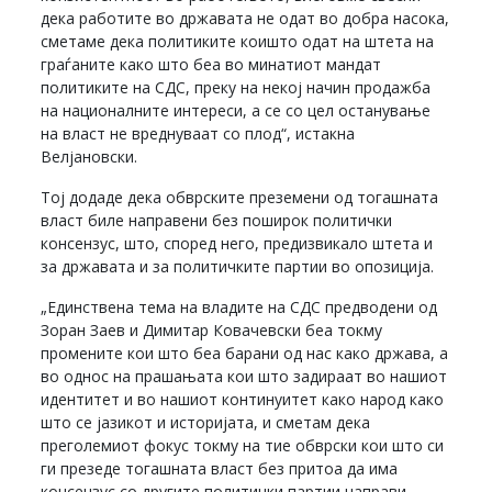
дека работите во државата не одат во добра насока,
сметаме дека политиките коишто одат на штета на
граѓаните како што беа во минатиот мандат
политиките на СДС, преку на некој начин продажба
на националните интереси, а се со цел останување
на власт не вреднуваат со плод“, истакна
Велјановски.
Тој додаде дека обврските преземени од тогашната
власт биле направени без поширок политички
консензус, што, според него, предизвикало штета и
за државата и за политичките партии во опозиција.
„Единствена тема на владите на СДС предводени од
Зоран Заев и Димитар Ковачевски беа токму
промените кои што беа барани од нас како држава, а
во однос на прашањата кои што задираат во нашиот
идентитет и во нашиот континуитет како народ како
што се јазикот и историјата, и сметам дека
преголемиот фокус токму на тие обврски кои што си
ги презеде тогашната власт без притоа да има
консензус со другите политички партии направи