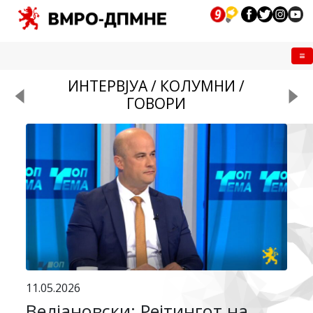
Me
ИНТЕРВЈУА / КОЛУМНИ /
ГОВОРИ
11.05.2026
Велјановски: Рејтингот на