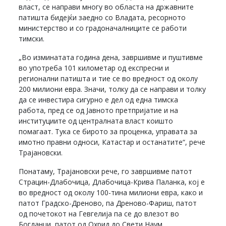
власт, се направи многу во областа на државните
патишта бидејќи заедно со Владата, ресорното
министерство и со градоначалниците се работи
тимски.
„Во изминатата година дена, завршивме и пуштивме
во употреба 101 километар од експресни и
регионални патишта и тие се во вредност од околу
200 милиони евра. Значи, толку да се направи и толку
да се инвестира сигурно е дел од една тимска
работа, пред се од Јавното претпријатие и на
институциите од централната власт коишто
помагаат. Тука се бирото за проценка, управата за
имотно правни односи, Катастар и останатите“, рече
Трајановски.
Понатаму, Трајановски рече, го завршивме патот
Страцин-Длабочица, Длабочица-Крива Паланка, кој е
во вредност од околу 100-тина милиони евра, како и
патот Градско-Дреново, па Дреново-Фариш, патот
од почетокот на Гевгелија па се до влезот во
Богданци, патот од Охрид до Свети Наум.