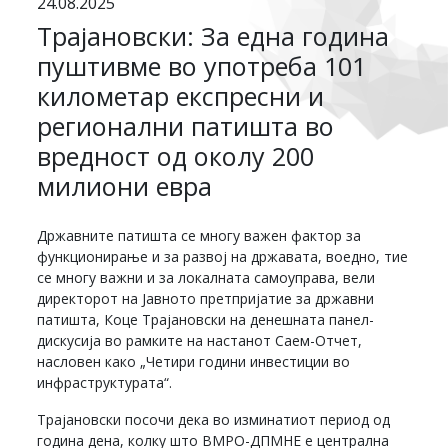
24.08.2025
Трајановски: За една година
пуштивме во употреба 101
километар експресни и
регионални патишта во
вредност од околу 200
милиони евра
Државните патишта се многу важен фактор за
функционирање и за развој на државата, воедно, тие
се многу важни и за локалната самоуправа, вели
директорот на Јавното претпријатие за државни
патишта, Коце Трајановски на денешната панел-
дискусија во рамките на настанот Саем-Отчет,
насловен како „Четири години инвестиции во
инфраструктурата“.
Трајановски посочи дека во изминатиот период од
година дена, колку што ВМРО-ДПМНЕ е централна