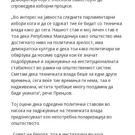
спроведува изборни процеси.
„Во интерес на јавноста следните парламентарни
избори кога и да се одржат тие ќе бидат со техничка
влада како до сега. Нашиот став и мој личен став е
тоа дека Република Македонија како општество има
достигнато ниво на политичка зрелост, има
демократска култура и дека тоа како политичари не
обврзува да носиме одлуки кои ќе значат
подобрување и зајакнување на институционалната
стабилност во рамки на општествениот систем.
Сметам дека техничката влада беше за едни други
времиња, сега веќе тие времиња ги нема, таа е
надживеана, истата требаше многу поодамна да
биде укината“, рече Пренџов.
Тој оцени дека одредени политички ставови во
насока на задржување на техничката влада
придонесуваат кон непотребна поларизација во
општеството.
„Совет на Европа, тоа е институција во која