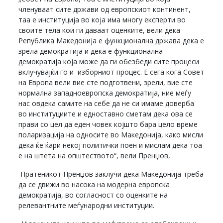
членуваат сите држави од европскиот континент,
таа е институција во која има многу експерти во
своите тела кои ги даваат оценките, вели дека
Република Македонија е функционална држава дека е
зрела демократија и дека е функционална
демократија која може да ги обезбеди сите процеси
вклучувајќи го и изборниот процес. Е сега кога Совет
на Европа вели вие сте подготвени, зрели, вие сте
нормална западноевропска демократија, ние меѓу
нас овдека самите на себе да не си имаме доверба
во институциите и едноставно сметам дека ова се
прави со цел да еден човек којшто бара цело време
поларизација на односите во Македонија, како мисли
дека ќе ќари некој политички поен и мислам дека тоа
е на штета на општеството“, вели Пренџов,
Пратеникот Пренџов заклучи дека Македонија треба
да се движи во насока на модерна европска
демократија, во согласност со оценките на
релевантните меѓународни институции.