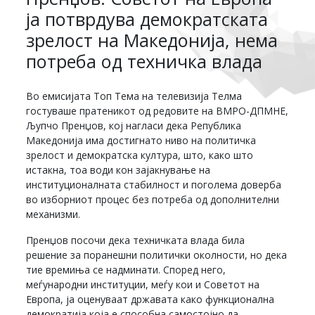
ја потврдува демократската
зрелост на Македонија, нема
потреба од техничка влада
Во емисијата Топ Тема на телевизија Телма
гостуваше пратеникот од редовите на ВМРО-ДПМНЕ,
Љупчо Пренџов, кој нагласи дека Република
Македонија има достигнато ниво на политичка
зрелост и демократска култура, што, како што
истакна, тоа води кон зајакнување на
институционалната стабилност и поголема доверба
во изборниот процес без потреба од дополнителни
механизми.
Пренџов посочи дека техничката влада била
решение за поранешни политички околности, но дека
тие времиња се надминати. Според него,
меѓународни институции, меѓу кои и Советот на
Европа, ја оценуваат државата како функционална
демократија која е способна самостојно да