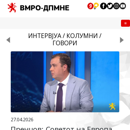
Me
ИНТЕРВЈУА / КОЛУМНИ /
ГОВОРИ
27.04.2026
Пренџов: Советот на Европа