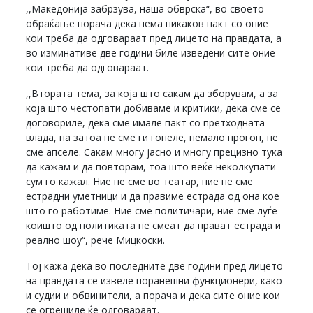
,,Македонија забрзува, наша обврска“, во своето
обраќање порача дека нема никаков пакт со оние
кои треба да одговараат пред лицето на правдата, а
во изминативе две години биле изведени сите оние
кои треба да одговараат.
,,Втората тема, за која што сакам да зборувам, а за
која што честопати добиваме и критики, дека сме се
договориле, дека сме имале пакт со претходната
влада, па затоа не сме ги гонеле, немало прогон, не
сме апселе. Сакам многу јасно и многу прецизно тука
да кажам и да повторам, тоа што веќе неколкупати
сум го кажал. Ние не сме во театар, ние не сме
естрадни уметници и да правиме естрада од она кое
што го работиме. Ние сме политичари, ние сме луѓе
коишто од политиката не смеат да прават естрада и
реално шоу“, рече Мицкоски.
Тој кажа дека во последните две години пред лицето
на правдата се извеле поранешни функционери, како
и судии и обвинители, а порача и дека сите оние кои
се огрешиле ќе одговараат.