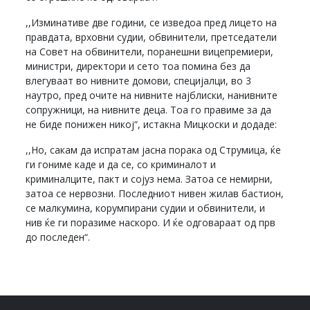
,,Изминативе две години, се изведоа пред лицето на
правдата, врховни судии, обвинители, претседатели
на Совет на обвинители, поранешни вицепремиери,
министри, директори и сето тоа помина без да
влегуваат во нивните домови, специјалци, во 3
наутро, пред очите на нивните најблиски, нанивните
сопружници, на нивните деца. Тоа го правиме за да
не биде понижен никој“, истакна Мицкоски и додаде:
,,Но, сакам да испратам јасна порака од Струмица, ќе
ги гониме каде и да се, со криминалот и
криминалците, пакт и сојуз нема. Затоа се немирни,
затоа се нервозни. Последниот нивен жилав бастион,
се малкумина, корумпирани судии и обвинители, и
нив ќе ги поразиме наскоро. И ќе одговараат од прв
до последен“.