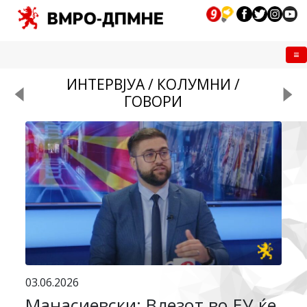
Me
ИНТЕРВЈУА / КОЛУМНИ /
ГОВОРИ
03.06.2026
Манасиевски: Влезот во ЕУ ќе