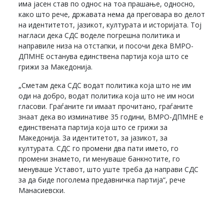
има јасен став по однос на тоа прашање, односно,
како што рече, државата нема да преговара во делот
на идентитетот, јазикот, културата и историјата. Тој
нагласи дека СДС воделе погрешна политика и
направиле низа на отстапки, и посочи дека ВМРО-
ДПМНЕ останува единствена партија која што се
грижи за Македонија.
„Сметам дека СДС водат политика која што не им
оди на добро, водат политика која што не им носи
гласови. Граѓаните ги имаат прочитано, граѓаните
знаат дека во изминативе 35 години, ВМРО-ДПМНЕ е
единствената партија која што се грижи за
Македонија. За идентитетот, за јазикот, за
културата. СДС го промени два пати името, го
промени знамето, ги менуваше банкнотите, го
менуваше Уставот, што уште треба да направи СДС
за да биде поголема предавничка партија“, рече
Манасиевски.