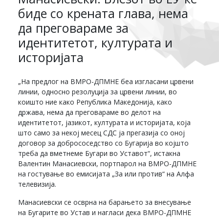
биде со крената глава, нема
да преговараме за
идентитетот, културата и
историјата
„На предлог на ВМРО-ДПМНЕ беа изгласани црвени
линии, односно резолуција за црвени линии, во
коишто ние како Република Македонија, како
држава, нема да преговараме во делот на
идентитетот, јазикот, културата и историјата, која
што само за некој месец СДС ја прегазија со оној
договор за добрососедство со Бугарија во којшто
треба да вметнеме Бугари во Уставот“, истакна
Валентин Манасиевски, портпарол на ВМРО-ДПМНЕ
на гостување во емисијата „За или против“ на Алфа
телевизија.
Манасиевски се осврна на барањето за внесување
на Бугарите во Устав и нагласи дека ВМРО-ДПМНЕ