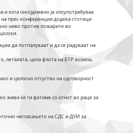
а и кога секојдневно ја злоупотребуваа
т на прес-конференции додека стотици
евно ниво против пожарите во
цкоски.
ции да потпалуваат и да се радуваат на
е, леталата, цела флота на БТР возила,
како и целосно отсуство на одговорност
ко живи ќе ги фатиме со огнот во раце за
точно негласањето на СДС и ДУИ за