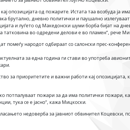
анието за јавниот обвинител Љупчо Коцевски.
кај опозицијата од пожарите. Истата таа возбуда ја има
Така брутално, дневно политички и паушално излегуваа
цијата и луѓето од Македонски шуми борба бијат на дн
а татковина во одредени делови е во пламен“, рече Ми
ат помеѓу народот одбираат со салонски прес-конферен
актуелната за една година ги стави во употреба авионит
ари.
ство за приоритетите и важни работи кај опозицијата, 
ако потпалуваат пожари за да има политички пожари, ка
ии, тука се е јасно“, кажа Мицкоски.
асањето недоверба за јавниот обвинител Коцевски, по