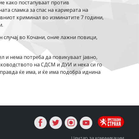
ние како постапуваат против
ата сламка за спас на кариерата на
нивниот криминал во изминатите 7 години,
и.
 случај во Кочани, оние лажни повици,
тел и нема потреба да повикуваат јавно,
раководството на СДСМ и ДУИ и нека си го
 правда ќе има, и ќе има подобра иднина
Центар за комуникации