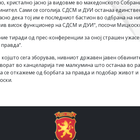
но, кристално јасно ја видовме во македонското Собра
нител. Сами се соголија. СДСМ и ДУИ останаа единствен
асно дека тој им е последниот бастион во одбрана на 
отив висок функционер на СДСМ и ДУИ“, посочи Мицкоск
ние тиради од прес-конференции за оној страшен ужасен
 правда“.
 за којшто сега зборував, нивниот државен јавен обвини
затворат во канцеларија тие малкумина што останаа во 
да се откажеме од борбата за правда и подобар живот и
оски.