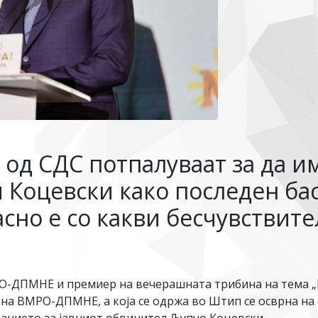
од СДС потпалуваат за да и
и Коцевски како последен ба
асно е со какви бесчувствит
РО-ДПМНЕ и премиер на вечерашната трибина на тема „
на ВМРО-ДПМНЕ, а која се одржа во Штип се осврна на 