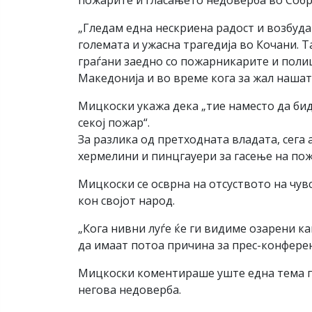
пожарите и гласањето недоверба во Собр
„Гледам една нескриена радост и возбуда 
големата и ужасна трагедија во Кочани. 
граѓани заедно со пожарникарите и поли
Македонија и во време кога за жал нашат
Мицкоски укажа дека „тие наместо да бид
секој пожар“.
За разлика од претходната владата, сега 
хермелини и пинцгауери за гасење на пож
Мицкоски се осврна на отсуството на чув
кон својот народ.
„Кога нивни луѓе ќе ги видиме озарени к
да имаат потоа причина за прес-конференц
Мицкоски коментираше уште една тема гл
негова недоверба.