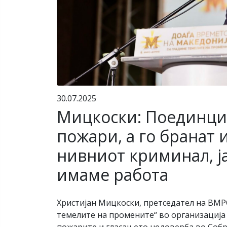
30.07.2025
Мицкоски: Поединци 
пожари, а го бранат 
нивниот криминал, ј
имаме работа
Христијан Мицкоски, претседател на ВМ
темелите на промените“ во организација 