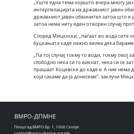
„Уште една тема којашто вчера многу јас
интерпелацијата на државниот јавен обви
државниот јавен обвинител затоа што е ј
затоа нема ниту еден отворен случај пр
Според Мицкоски, „паѓаат во вода сите о
буцкањата каде лажно велеа дека бараме
„Па тој случај токму го води, токму овој
слободно нека си го викнат, нека си се 
прашаат Коцевски до каде е. А ние нема 
која сакаме да ја донесеме“, заклучи Мицк
ВМРО-ДПМНЕ
Плоштад ВМРО бр. 1, 1000 Скопје
contact@vmro-dpmne.org.mk