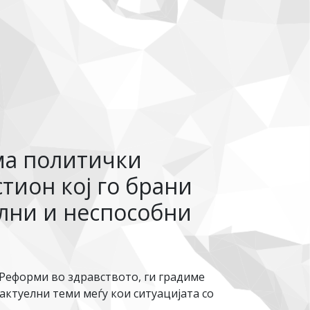
ма политички
стион кој го брани
елни и неспособни
Реформи во здравството, ги градиме
актуелни теми меѓу кои ситуацијата со