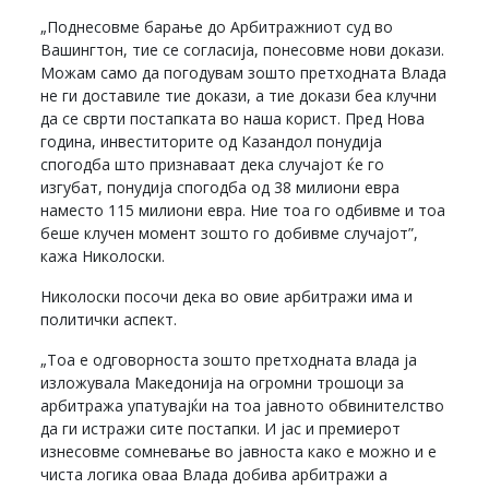
„Поднесовме барање до Арбитражниот суд во
Вашингтон, тие се согласија, понесовме нови докази.
Можам само да погодувам зошто претходната Влада
не ги доставиле тие докази, а тие докази беа клучни
да се сврти постапката во наша корист. Пред Нова
година, инвеститорите од Казандол понудија
спогодба што признаваат дека случајот ќе го
изгубат, понудија спогодба од 38 милиони евра
наместо 115 милиони евра. Ние тоа го одбивме и тоа
беше клучен момент зошто го добивме случајот”,
кажа Николоски.
Николоски посочи дека во овие арбитражи има и
политички аспект.
„Тоа е одговорноста зошто претходната влада ја
изложувала Македонија на огромни трошоци за
арбитража упатувајќи на тоа јавното обвинителство
да ги истражи сите постапки. И јас и премиерот
изнесовме сомневање во јавноста како е можно и е
чиста логика оваа Влада добива арбитражи а