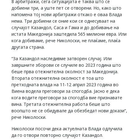
8 арбитражи, сега ситуацијата е таква што се
добиени три, а уште пет се отворени. Но, како што
напомена тој нови арбитражи откако е оваа Влада
нема. Три добиени се оние кои се однесуваат на
случајот Казандол, Саса и Гама и до добивање на
истата Македонија заштедила 565 милиони евра. Или
кога добиваме, рече Николоски, не плаќаме, плаќа
другата страна.
“За Казандол наследивме затворен случај. Или
завршните зборови се случиле во 2023 година што
беше прва отежнителна околност за Македонија.
Втората отежнителна околност е тоа што
претходната влада на 11-12 април 2023 година во
Виена водела преговори за спогодба. Јасно е дека
кога водите преговори за спогодба вие признавате
вина. Третата отежнителна работа беше што
воопшто не се обидувале да обезбедат нови докази“,
рече Николоски.
Николоски посочи дека актуелната Влада одлучила
да го отвори повторно случајот Казандол.