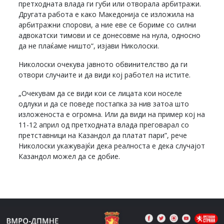
претходната влада ги губи или отворала арбитражи.
Другата работа е како Македонија се изложила на
арбитражни спорови, а ние еве се бориме со силни
адвокатски тимови и се донесовме на нула, односно
да не плаќаме ништо“, изјави Николоски.
Николоски очекува јавното обвинителство да ги
отвори случаите и да види кој работел на истите.
„Очекувам да се види кои се лицата кои носеле
одлуки и да се поведе постапка за нив затоа што
изложеноста е огромна. Или да види на пример кој на
11-12 април од претходната влада преговарал со
претставници на Казандол да платат пари”, рече
Николоски укажувајќи дека реалноста е дека случајот
Казандол можел да се добие.