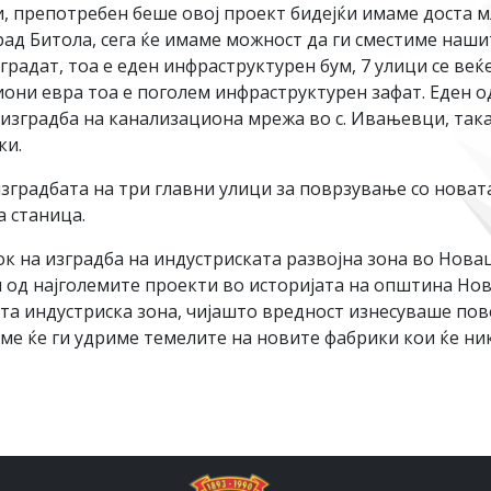
, препотребен беше овој проект бидејќи имаме доста м
рад Битола, сега ќе имаме можност да ги сместиме наш
радат, тоа е еден инфраструктурен бум, 7 улици се веќе
иони евра тоа е поголем инфраструктурен зафат. Еден о
а изградба на канализациона мрежа во с. Ивањевци, так
ки.
зградбата на три главни улици за поврзување со новат
 станица.
 на изградба на индустриската развојна зона во Новац
н од најголемите проекти во историјата на општина Нов
та индустриска зона, чијашто вредност изнесуваше пов
еме ќе ги удриме темелите на новите фабрики кои ќе н