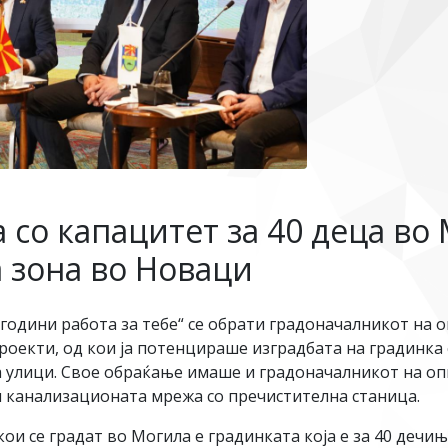
 со капацитет за 40 деца во
а зона во Новаци
години работа за тебе“ се обрати градоначалникот на
проекти, од кои ја потенцираше изградбата на градинка 
а улици. Свое обраќање имаше и градоначалникот на оп
и канализационата мрежа со пречистителна станица.
и се градат во Могила е градинката која е за 40 дечињ