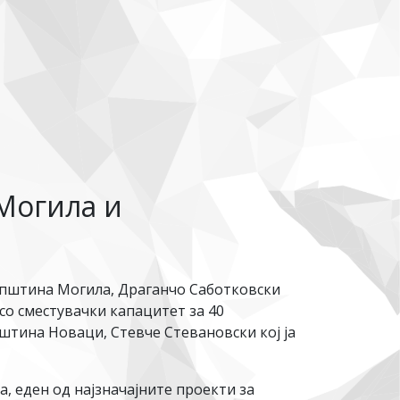
 Могила и
 општина Могила, Драганчо Саботковски
со сместувачки капацитет за 40
штина Новаци, Стевче Стевановски кој ја
а, еден од најзначајните проекти за