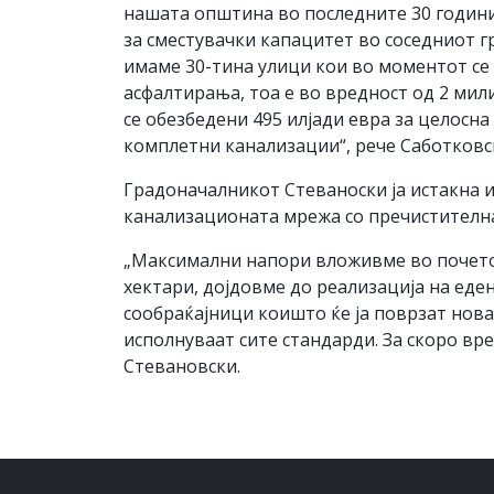
нашата општина во последните 30 години
за сместувачки капацитет во соседниот г
имаме 30-тина улици кои во моментот се г
асфалтирања, тоа е во вредност од 2 мил
се обезбедени 495 илјади евра за целосн
комплетни канализации“, рече Саботковс
Градоначалникот Стеваноски ја истакна и
канализационата мрежа со пречистителна
„Максимални напори вложивме во почеток
хектари, дојдовме до реализација на еде
сообраќајници коишто ќе ја поврзат нова
исполнуваат сите стандарди. За скоро вр
Стевановски.