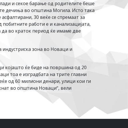
лади и секое барање од родителите беше
ите дечиња во општина Могила. Исто така
 асфалтирани, 30 веќе се спремаат за
д побитните работи е и канализацијата,
а да во краток период ќе имаме две
а индустриска зона во Новаци и
и којашто ќе биде на површина од 20
аци тоа е изградбата на трите главни
еќе од 60 милиони денари, улици кои ги
икнат во општина Новаци“, вели