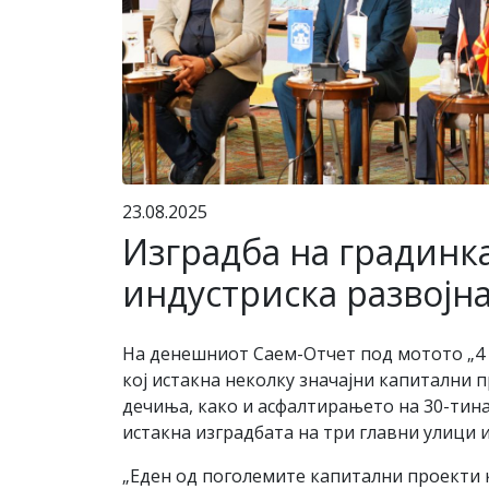
23.08.2025
Изградба на градинка
индустриска развојн
На денешниот Саем-Отчет под мотото „4 
кој истакна неколку значајни капитални 
дечиња, како и асфалтирањето на 30-тин
истакна изградбата на три главни улици 
„Еден од поголемите капитални проекти ко