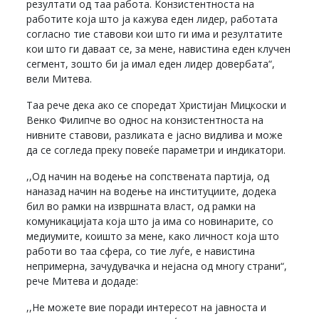
резултати од таа работа. Конзистентноста на
работите која што ја кажува еден лидер, работата
согласно тие ставови кои што ги има и резултатите
кои што ги даваат се, за мене, навистина еден клучен
сегмент, зошто би ја имал еден лидер довербата“,
вели Митева.
Таа рече дека ако се споредат Христијан Мицкоски и
Венко Филипче во однос на конзистентноста на
нивните ставови, разликата е јасно видлива и може
да се согледа преку повеќе параметри и индикатори.
,,Од начин на водење на сопствената партија, од
наназад начин на водење на институциите, додека
бил во рамки на извршната власт, од рамки на
комуникацијата која што ја има со новинарите, со
медиумите, коишто за мене, како личност која што
работи во таа сфера, со тие луѓе, е навистина
непримерна, зачудувачка и нејасна од многу страни“,
рече Митева и додаде:
,,Не можете вие поради интересот на јавноста и