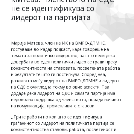
не се идентификува со
лидерот на партијата
Марија Митева, член на ИК на ВМРО-ДПМНЕ,
гостуваше во Радар подкаст, каде говореше на
темата за политичко лидерство, за што вели дека
довербата во еден политички лидер се гради преку
конзистентноста на ставовите, посветената работа
и резултатите што ги постигнува. Според неа,
разликата меѓу лидерот на ВМРО-ДПМНЕ и лидерот
на СДС е очигледна токму во овие аспекти. Таа
додаде дека лидерот на СДС и самата партија има
недоволна поддршка од членството, поради начинот
на комуникација, променливите ставови.
,,Трите работи по кои што се идентификува
граѓанинот со лидерот на политичката партија се
конзистентностна ставови, работа, посветеност и