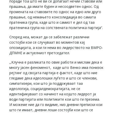
поради тоа што не ви се допаѓаат нечии ставови или
прашања, да имате бурен и несоодветен однос. Од
промената на ставовите по однос на едно или друго
прашање, од немањето консолидација во самата
пратеника група, каде што и самиот е дел од таа
пратеничка група на сопствената политичка партија“.
Според неа, можат да се забележат различни
состојби кои се случуваат во моментов кај
опозицијата, а кои ги нема во лидерството на ВМРО-
ДПМНЕ и актуелниот претседател.
,,Клучна е разликата по овие работи и мислам дека е
многу јасен феноменот, каде што Венко има понизок
рејтинг од својата партија е фактот, каде што ние
гледаме дека идеолошки луѓето и што се членови,
симпатизери, кои што ја поддржуваат таа
идеологија, социјалдемократијата, не се
идентификуваат со начинот на којшто лидерот ја
води партијата или политиките кои што ги презема.
И можеме ние да го видиме, низ дневни преписки кои
што ги имаат, дневни лоши состојби кои што се