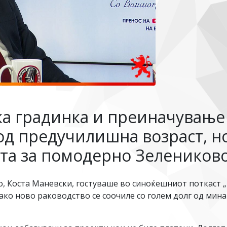
а градинка и преиначување 
од предучилишна возраст, н
ата за помодерно Зелеников
, Коста Маневски, гостуваше во синоќешниот поткаст
ако ново раководство се соочиле со голем долг од минат