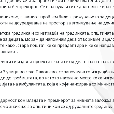
он добавувачи за проекти кои не биле платени. Долгот
ра беспрекорно. Се е на нула и сите долгови се врате
елениково, главниот проблем било згрижувањето за дец
аботи на доуредување на простор за згрижување на дечи
тска градинка и со изградба на градинката, општината ќ
е за децата, морам да напомнам дека отворивме и цело
те како „стара пошта’’, ќе се преадаптира и ќе се напра
чалникот.
вски ги издвои проектите кои се од делот на патната 
 3 улици во село Пакошево, се започнува со изградба на
ди до гробиштата, во истото населено место ќе се изгра
цијата на амбулантата, која е кофинансирана со Министе
дарност кон Владата и премиерот за нивната заложба 
лемо значење за општини кои се од руралните средини.