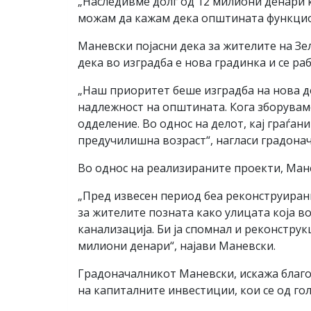
„Наследивме долг од 12 милиони денари к
можам да кажам дека општината функциони
Маневски појасни дека за жителите на З
дека во изградба е нова градинка и се р
„Наш приоритет беше изградба на нова де
надлежност на општината. Кога зборувам
одделение. Во однос на делот, кај граѓани
предучилишна возраст“, нагласи градона
Во однос на реализираните проекти, Мане
„Пред извесен период беа реконструирани
за жителите позната како улицата која во
канализација. Би ја спомнал и реконструк
милиони денари“, најави Маневски.
Градоначалникот Маневски, искажа благо
на капиталните инвестиции, кои се од го