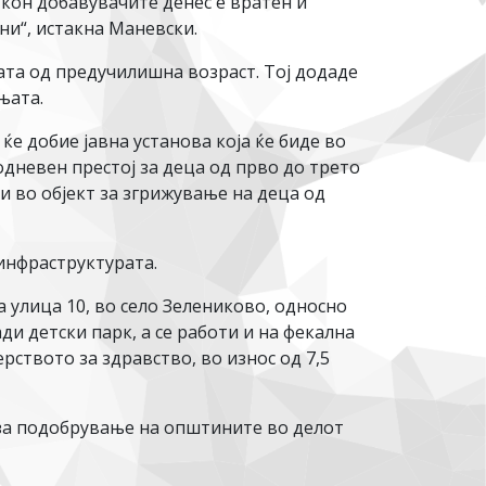
 кон добавувачите денес е вратен и
ни“, истакна Маневски.
ата од предучилишна возраст. Тој додаде
њата.
е добие јавна установа која ќе биде во
дневен престој за деца од прво до трето
ви во објект за згрижување на деца од
инфраструктурата.
 улица 10, во село Зелениково, односно
ди детски парк, а се работи и на фекална
рството за здравство, во износ од 7,5
за подобрување на општините во делот