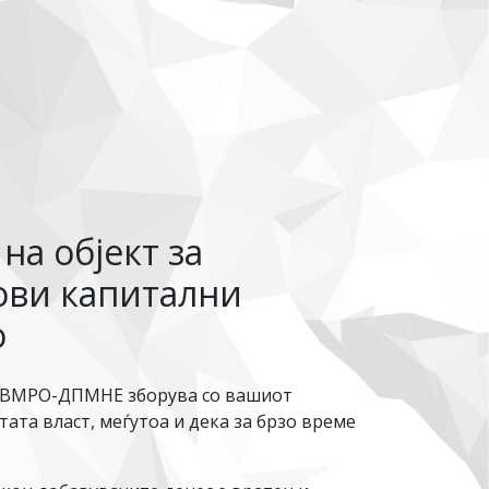
на објект за
ови капитални
о
 „ВМРО-ДПМНЕ зборува со вашиот
ата власт, меѓутоа и дека за брзо време