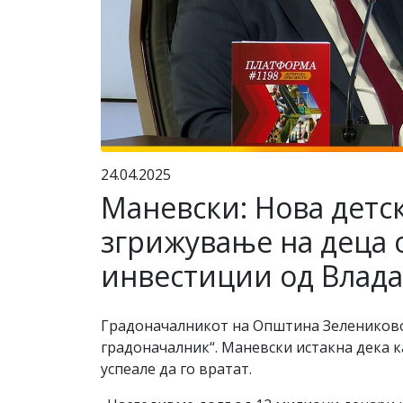
24.04.2025
Маневски: Нова детск
згрижување на деца 
инвестиции од Влад
Градоначалникот на Општина Зелениково
градоначалник“. Маневски истакна дека к
успеале да го вратат.