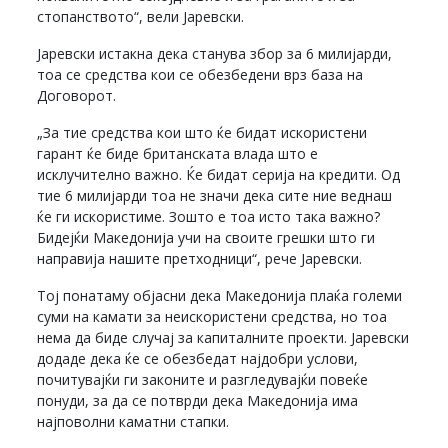
стопанството“, вели Јаревски.
Јаревски истакна дека станува збор за 6 милијарди,
тоа се средства кои се обезбедени врз база на
Договорот.
„За тие средства кои што ќе бидат искористени
гарант ќе биде британската влада што е
исклучително важно. Ќе бидат серија на кредити. Од
тие 6 милијарди тоа не значи дека сите ние веднаш
ќе ги искористиме. Зошто е тоа исто така важно?
Бидејќи Македонија учи на своите грешки што ги
направија нашите претходници“, рече Јаревски.
Тој понатаму објасни дека Македонија плаќа големи
суми на камати за неискористени средства, но тоа
нема да биде случај за капиталните проекти. Јаревски
додаде дека ќе се обезбедат најдобри услови,
почитувајќи ги законите и разгледувајќи повеќе
понуди, за да се потврди дека Македонија има
најповолни каматни стапки.