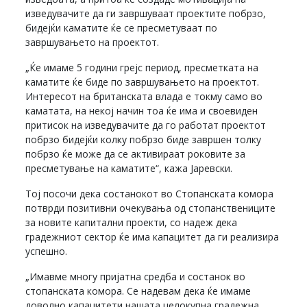
изведувачите да ги завршуваат проектите побрзо,
бидејќи каматите ќе се пресметуваат по
завршувањето на проектот.
„Ќе имаме 5 години грејс период, пресметката на
каматите ќе биде по завршувањето на проектот.
Интересот на британската влада е токму само во
каматата, на некој начин тоа ќе има и своевиден
притисок на изведувачите да го работат проектот
побрзо бидејќи колку побрзо биде завршен толку
побрзо ќе може да се активираат роковите за
пресметување на каматите“, кажа Јаревски.
Тој посочи дека состанокот во Стопанската комора
потврди позитивни очекувања од стопанствениците
за новите капитални проекти, со надеж дека
градежниот сектор ќе има капацитет да ги реализира
успешно.
„Имавме многу пријатна средба и состанок во
стопанската комора. Се надевам дека ќе имаме
доволно капацитети нашата целокупна градежна