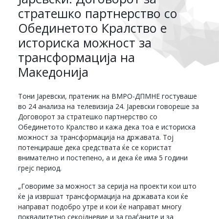
стратешко партнерство со
Обединетото Кралство е
историска можност за
трансформација на
Македонија
Тони Јаревски, пратеник на ВМРО-ДПМНЕ гостуваше
во 24 анализа на телевизија 24. Јаревски говореше за
Договорот за стратешко партнерство со
Обединетото Кралство и кажа дека тоа е историска
можност за трансформација на државата. Тој
потенцираше дека средствата ќе се користат
внимателно и постепено, а и дека ќе има 5 години
грејс период.
„Говориме за можност за серија на проекти кои што
ќе ја извршат трансформација на државата кои ќе
направат подобро утре и кои ќе направат многу
поквалитетно секојдневие и за граѓаните и за