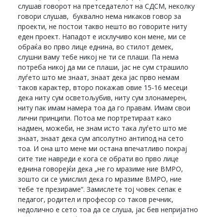
слушав говорот на претседателот на СДСМ, неколку
говори слушав, буквално нема никаков говор за
проекти, не постои такво нешто во говорите ниту
еден проект. Нападот е исклучиво кон мене, ми се
обраќа во прво лице еднина, во стилот демек,
слушни ваму тебе никој не ти се плаши. Па нема
потреба никој да ми се плаши, јас не сум страшило
луѓето што ме знаат, знаат дека јас прво немам
таков карактер, второ покажав овие 15-16 месеци
дека ниту сум осветољубив, ниту сум злонамерен,
ниту пак имам намера тоа да го правам. Имам свои
лични принципи. Потоа ме портретираат како
надмен, можеби, не знам исто така луѓето што ме
знаат, знаат дека сум апсолутно антипод на сето
тоа. И она што мене ми остана впечатливо покрај
сите тие навреди е кога се обрати во прво лице
еднина говорејќи дека „не го мразиме ние ВМРО,
зошто си се умислил дека го мразиме ВМРО, ние
тебе те презираме“. Замислете тој човек сепак е
педагог, родител и професор со таков речник,
недолично е сето тоа да се слуша, јас бев непријатно