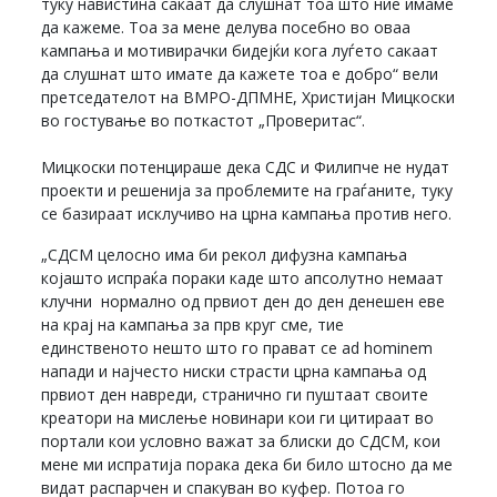
туку навистина сакаат да слушнат тоа што ние имаме
да кажеме. Тоа за мене делува посебно во оваа
кампања и мотивирачки бидејќи кога луѓето сакаат
да слушнат што имате да кажете тоа е добро“ вели
претседателот на ВМРО-ДПМНЕ, Христијан Мицкоски
во гостување во поткастот „Проверитас“.
Мицкоски потенцираше дека СДС и Филипче не нудат
проекти и решенија за проблемите на граѓаните, туку
се базираат исклучиво на црна кампања против него.
„СДСМ целосно има би рекол дифузна кампања
којашто испраќа пораки каде што апсолутно немаат
клучни нормално од првиот ден до ден денешен еве
на крај на кампања за прв круг сме, тие
единственото нешто што го прават се ad hominem
напади и најчесто ниски страсти црна кампања од
првиот ден навреди, странично ги пуштаат своите
креатори на мислење новинари кои ги цитираат во
портали кои условно важат за блиски до СДСМ, кои
мене ми испратија порака дека би било штосно да ме
видат распарчен и спакуван во куфер. Потоа го