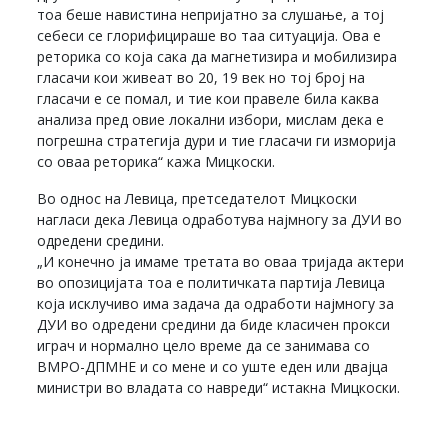
тоа беше навистина непријатно за слушање, а тој
себеси се глорифицираше во таа ситуација. Ова е
реторика со која сака да магнетизира и мобилизира
гласачи кои живеат во 20, 19 век но тој број на
гласачи е се помал, и тие кои правеле била каква
анализа пред овие локални избори, мислам дека е
погрешна стратегија дури и тие гласачи ги изморија
со оваа реторика“ кажа Мицкоски.
Во однос на Левица, претседателот Мицкоски
нагласи дека Левица одработува најмногу за ДУИ во
одредени средини.
„И конечно ја имаме третата во оваа тријада актери
во опозицијата тоа е политичката партија Левица
која исклучиво има задача да одработи најмногу за
ДУИ во одредени средини да биде класичен прокси
играч и нормално цело време да се занимава со
ВМРО-ДПМНЕ и со мене и со уште еден или двајца
министри во владата со навреди“ истакна Мицкоски.