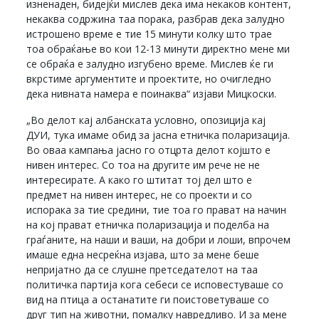
изненаден, бидејќи мислев дека има некаков контент,
некаква содржина таа порака, разбрав дека залудно
истрошено време е тие 15 минути колку што трае
тоа обраќање во кои 12-13 минути директно мене ми
се обраќа е залудно изгубено време. Мислев ќе ги
вкрстиме аргументите и проектите, но очигледно
дека нивната намера е поинаква“ изјави Мицкоски.
„Во делот кај албанската условно, опозиција кај
ДУИ, тука имаме обид за јасна етничка поларизација.
Во оваа кампања јасно го отцрта делот којшто е
нивен интерес. Со тоа на другите им рече не не
интересирате. А како го штитат тој дел што е
предмет на нивен интерес, не со проекти и со
испорака за тие средини, тие тоа го прават на начин
на кој прават етничка поларизација и поделба на
граѓаните, на наши и ваши, на добри и лоши, впрочем
имаше една несреќна изјава, што за мене беше
непријатно да се слушне претседателот на таа
политичка партија кога себеси се исповестуваше со
вид на птица а останатите ги поистоветуваше со
друг тип на животни, помалку навредливо. И за мене