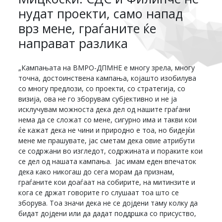
нудат проекти, само напад
врз мене, граѓаните ќе
направат разлика
„Кампањата на ВМРО-ДПМНЕ е многу зрела, многу
точна, достоинствена кампања, којашто изобилува
со многу предлози, со проекти, со стратегија, со
визија, ова не го зборувам субјективно и не ја
исклучувам можноста дека дел од нашите граѓани
нема да се сложат со мене, сигурно има и такви кои
ќе кажат дека не чини и природно е тоа, но бидејќи
мене ме прашувате, јас сметам дека овие атрибути
се содржани во изгледот, содржината и пораките кои
се дел од нашата кампања. Јас имам еден впечаток
дека како никогаш до сега морам да признам,
граѓаните кои доаѓаат на собирите, на митинзите и
кога се држат говорите го слушаат тоа што се
зборува. Тоа значи дека не се дојдени таму колку да
бидат дојдени или да дадат поддршка со присуство,