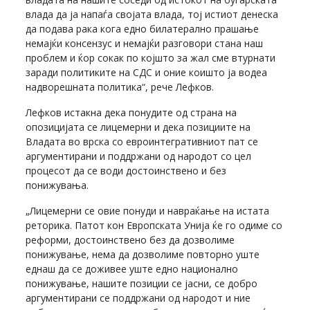
влада да ја напаѓа својата влада, тој истиот денеска
да подава рака кога едно билатерално прашање
немајќи консензус и немајќи разговори стана наш
проблем и ќор сокак по којшто за жал сме втурнати
заради политиките на СДС и оние коишто ја водеа
надворешната политика“, рече Лефков.
Лефков истакна дека понудите од страна на
опозицијата се лицемерни и дека позициите на
Владата во врска со евроинтегративниот пат се
аргументирани и поддржани од народот со цел
процесот да се води достоинствено и без
понижувања.
„Лицемерни се овие понуди и навраќање на истата
реторика. Патот кон Европската Унија ќе го одиме со
реформи, достоинствено без да дозволиме
понижување, нема да дозволиме повторно уште
еднаш да се доживее уште едно национално
понижување, нашите позиции се јасни, се добро
аргументирани се поддржани од народот и ние