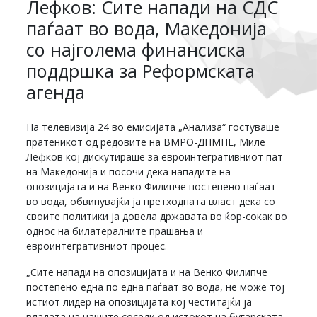
Лефков: Сите напади на СДС
паѓаат во вода, Македонија
со најголема финансиска
поддршка за Реформската
агенда
На телевизија 24 во емисијата „Анализа“ гостуваше
пратеникот од редовите на ВМРО-ДПМНЕ, Миле
Лефков кој дискутираше за евроинтегративниот пат
на Македонија и посочи дека нападите на
опозицијата и на Венко Филипче постепено паѓаат
во вода, обвинувајќи ја претходната власт дека со
своите политики ја довела државата во ќор-сокак во
однос на билатералните прашања и
евроинтегративниот процес.
„Сите напади на опозицијата и на Венко Филипче
постепено една по една паѓаат во вода, не може тој
истиот лидер на опозицијата кој честитајќи ја
владата на нашите соседи од истокот на бугарската