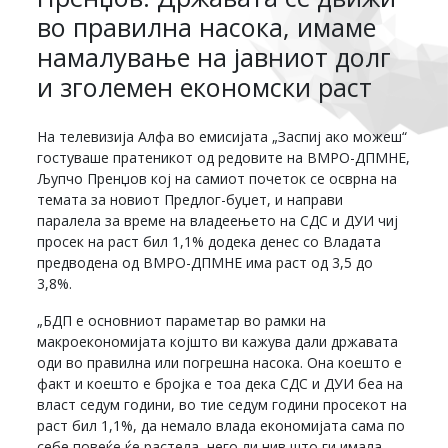
во правилна насока, имаме
намалување на јавниот долг
и зголемен економски раст
На телевизија Алфа во емисијата „Заспиј ако можеш“
гостуваше пратеникот од редовите на ВМРО-ДПМНЕ,
Љупчо Пренџов кој на самиот почеток се осврна на
темата за новиот Предлог-буџет, и направи
паралела за време на владеењето на СДС и ДУИ чиј
просек на раст бил 1,1% додека денес со Владата
предводена од ВМРО-ДПМНЕ има раст од 3,5 до
3,8%.
„БДП е основниот параметар во рамки на
макроекономијата којшто ви кажува дали државата
оди во правилна или погрешна насока. Она коешто е
факт и коешто е бројка е тоа дека СДС и ДУИ беа на
власт седум години, во тие седум години просекот на
раст бил 1,1%, да немало влада економијата сама по
себе повеќе ќе растела, него ли нив што ги имала