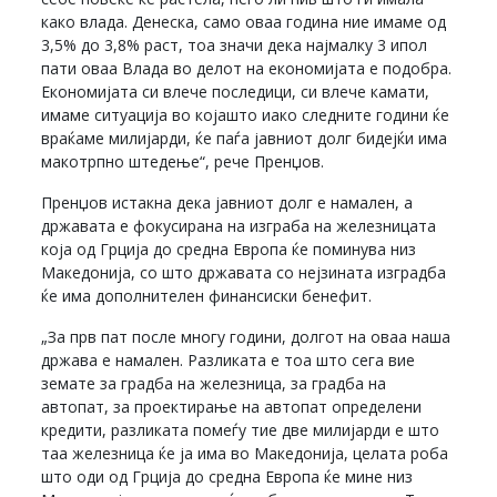
како влада. Денеска, само оваа година ние имаме од
3,5% до 3,8% раст, тоа значи дека најмалку 3 ипол
пати оваа Влада во делот на економијата е подобра.
Економијата си влече последици, си влече камати,
имаме ситуација во којашто иако следните години ќе
враќаме милијарди, ќе паѓа јавниот долг бидејќи има
макотрпно штедење“, рече Пренџов.
Пренџов истакна дека јавниот долг е намален, а
државата е фокусирана на изграба на железницата
која од Грција до средна Европа ќе поминува низ
Македонија, со што државата со нејзината изградба
ќе има дополнителен финансиски бенефит.
„За прв пат после многу години, долгот на оваа наша
држава е намален. Разликата е тоа што сега вие
земате за градба на железница, за градба на
автопат, за проектирање на автопат определени
кредити, разликата помеѓу тие две милијарди е што
таа железница ќе ја има во Македонија, целата роба
што оди од Грција до средна Европа ќе мине низ