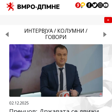
Me
ИНТЕРВЈУА / КОЛУМНИ /
ГОВОРИ
02.12.2025
Пренџов: Државата се движи