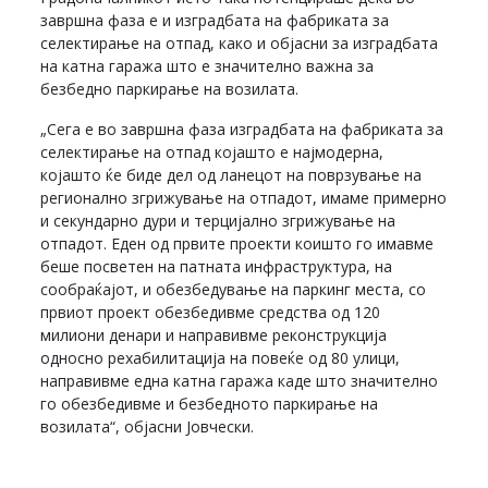
завршна фаза е и изградбата на фабриката за
селектирање на отпад, како и објасни за изградбата
на катна гаража што е значително важна за
безбедно паркирање на возилата.
„Сега е во завршна фаза изградбата на фабриката за
селектирање на отпад којашто е најмодерна,
којашто ќе биде дел од ланецот на поврзување на
регионално згрижување на отпадот, имаме примерно
и секундарно дури и терцијално згрижување на
отпадот. Еден од првите проекти коишто го имавме
беше посветен на патната инфраструктура, на
сообраќајот, и обезбедување на паркинг места, со
првиот проект обезбедивме средства од 120
милиони денари и направивме реконструкција
односно рехабилитација на повеќе од 80 улици,
направивме една катна гаража каде што значително
го обезбедивме и безбедното паркирање на
возилата“, објасни Јовчески.