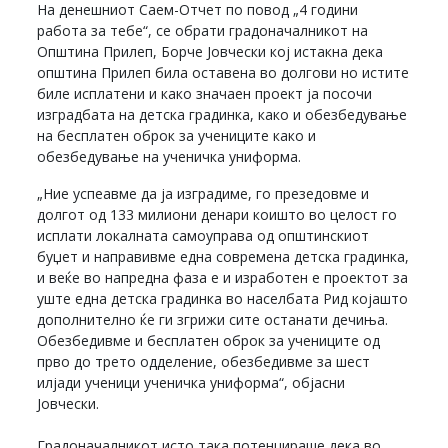
На денешниот Саем-Отчет по повод „4 години
работа за тебе“, се обрати градоначалникот на
Општина Прилеп, Борче Јовчески кој истакна дека
општина Прилеп била оставена во долгови но истите
биле исплатени и како значаен проект ја посочи
изградбата на детска градинка, како и обезбедување
на бесплатен оброк за учениците како и
обезбедување на ученичка униформа.
„Ние успеавме да ја изградиме, го презедовме и
долгот од 133 милиони денари коишто во целост го
исплати локалната самоуправа од општинскиот
буџет и направивме една современа детска градинка,
и веќе во напредна фаза е и изработен е проектот за
уште една детска градинка во населбата Рид којашто
дополнително ќе ги згрижи сите останати дечиња.
Обезбедивме и бесплатен оброк за учениците од
прво до трето одделение, обезбедивме за шест
илјади ученици ученичка униформа“, објасни
Јовчески.
Градоначалникот исто така потенцираше дека во