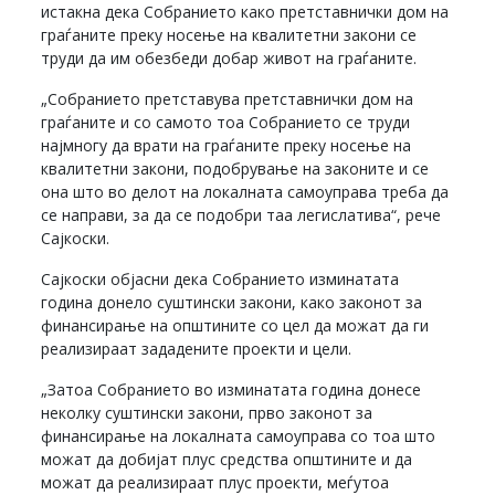
истакна дека Собранието како претставнички дом на
граѓаните преку носење на квалитетни закони се
труди да им обезбеди добар живот на граѓаните.
„Собранието претставува претставнички дом на
граѓаните и со самото тоа Собранието се труди
најмногу да врати на граѓаните преку носење на
квалитетни закони, подобрување на законите и се
она што во делот на локалната самоуправа треба да
се направи, за да се подобри таа легислатива“, рече
Сајкоски.
Сајкоски објасни дека Собранието изминатата
година донело суштински закони, како законот за
финансирање на општините со цел да можат да ги
реализираат зададените проекти и цели.
„Затоа Собранието во изминатата година донесе
неколку суштински закони, прво законот за
финансирање на локалната самоуправа со тоа што
можат да добијат плус средства општините и да
можат да реализираат плус проекти, меѓутоа