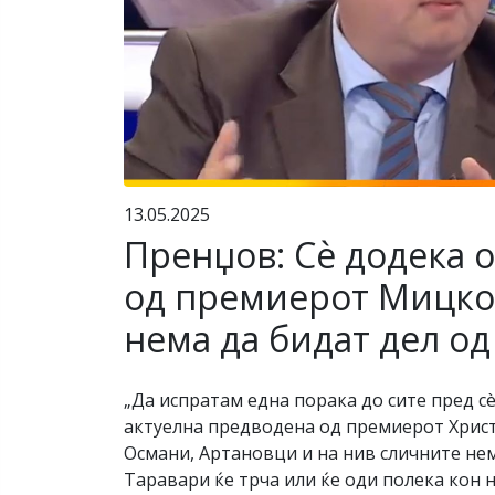
13.05.2025
Пренџов: Сè додека 
од премиерот Мицкос
нема да бидат дел од
„Да испратам една порака до сите пред сè
актуелна предводена од премиерот Христ
Османи, Артановци и на нив сличните нем
Таравари ќе трча или ќе оди полека кон 