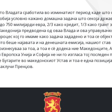
то Владата сработила во изминатиот период каде што с
обија условно кажано домашна задача што секоја држав
до 750 милијарди евра, 2/3 како кредит, 1/3 како грант 
акедонија предводена од оваа Влада и ова управувачко
роцес кој го имаме како задача зададено и тоа се обје
што беше најавата и на денешната емисија, нашиот став
оизнесуваа за тоа, а тоа е сè додека ние Македонците,
Европска Унија и Софија не ни го изгласа тој последен
 Бугарите во македонскиот Устав и тоа е една позициј
заклучи Пренџов.