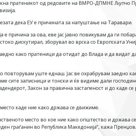
стакна пратеникот од редовите на ВМРО-ДПМНЕ Љупчо 
визија.
тезата дека ЕУ е причината за напуштање на Таравари.
ија е причина за ова, еве јас јавно повикувам да ги поб
токо дискутирал, зборувал во врска со Европската Униј
аедно како пратеници да отидат до Влада и да видат д
с го повторувам уште еднаш. Јас ве охрабрувам заедно 
аме сите записници и тонски и ќе видиме дали господин
адендерот, Закон за правична застапеност и до каде се
место каде ние како држава се движиме.
инственото место во кое ние како општество и држава се
 еден граѓанин во Република Македонија“, кажа Пренџов