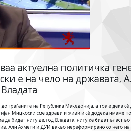
оваа актуелна политичка ген
ки е на чело на државата, 
 Владата
 до граѓаните на Република Македонија, а тоа е дека сè
ијан Мицкоски сме здрави и живи и сè додека имаме по
а да бидат ниту дел од Владата, ниту ќе бидат власт во
нив, Али Ахмети и ДУИ вакво нереформирано со него на ч