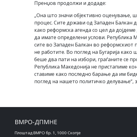
Пренџов продолжи и додаде:
„Она што значи објективно оценување, ш
процес. Сите држави од Западен Балкан д
како реформска агенда со цел да дојдеме 
да имате определени услови. Република М
сите во Западен Балкан во реформскиот п
не работите. Во поглед на Бугарија како 
беше два пати на избори, граѓаните се пр
Република Македонија не пристапиме кон 
ставиме како последно барање да им биде
поглед на нашето политичко делување“, 
ВМРО-ДПМНЕ
Плоштад ВМРО бр. 1, 1000 Скопје