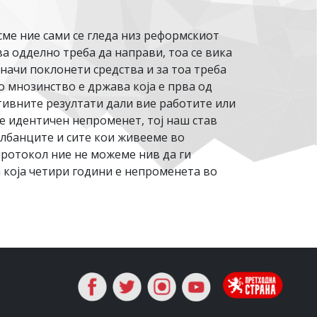
ме ние сами се гледа низ реформскиот
а одделно треба да направи, тоа се вика
значи поклонети средства и за тоа треба
 мнозинство е држава која е прва од
ктивните резултати дали вие работите или
 е идентичен непроменет, тој наш став
 Албанците и сите кои живееме во
 протокол ние не можеме нив да ги
а која четири години е непроменета во