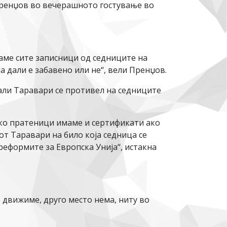
Пренџов во вечерашното гостување во
араме сите записници од седниците на
а дали е забавено или не“, вели Пренџов.
али Таравари се противел на седниците
како пратеници имаме и сертификати ако
от Таравари на било која седница се
 реформите за Европска Унија“, истакна
 движиме, друго место нема, ниту во
.