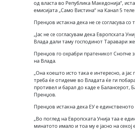
од власта во Република Македонија“, и
емисијата „Само Вистина“ на Канал 5 теле
Пренџов истакна дека не се согласува со 
„Јас не се согласувам дека Европската Ун
Влада дали таму господинот Таравари жес
Пренџов го охрабри пратеникот Снопче з
на Влада.
„Она коешто исто така е интересно, а ја
треба ќе отидеме во Владата ќе ги побар
противел и барал до каде е Балансерот, Б
Пренџов.
Пренџов истакна дека ЕУ е единственото 
„Во поглед на Европската Унија таа е ед
минатото имало и тоа му е јасно на секој