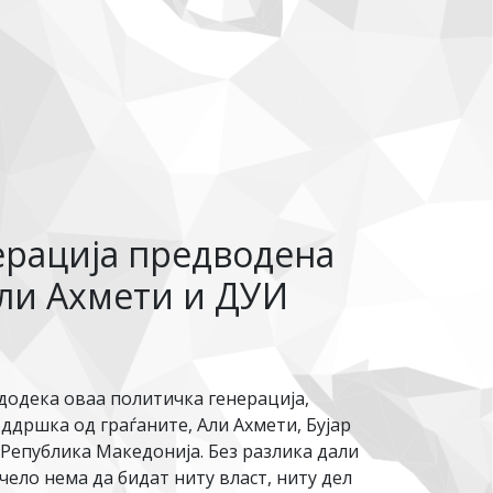
ерација предводена
Али Ахмети и ДУИ
 додека оваа политичка генерација,
ддршка од граѓаните, Али Ахмети, Бујар
 Република Македонија. Без разлика дали
ело нема да бидат ниту власт, ниту дел