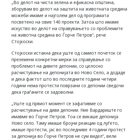
„Во делот на чиста зелена и ефикасна општина,
зборувам во делот на заштита на животната средина
можеби имаме и најголем дел од програмата
посветено на овие 140 проекти. Затоа што имаме
искуство во делот на справувањето со проблемите
на животна средина во Ѓорче Петров“, рече
Стојкоски.
Стојкоски истакна дека уште од самиот почеток се
преземени конкретни мерки за справување со
проблемот на дивите депонии, со целосно
расчистување на депонијата во Ново Село, а додаде
и дека фактот што во последните години четири
години нема протести поврзани со депонии сведочи
дека граѓаните се задоволни.
„Уште од првиот момент се зафативме со
расчистување на диви депонии. Ние Вардариште го
имавме во Ѓорче Петров. Тоа се викаше депонија
Ново село. Таму имаше бројни реакции од луѓето,
имаше протести, јас во последниве 4 години протест
за депонија во Ѓорче Петров не сум видел“, вели