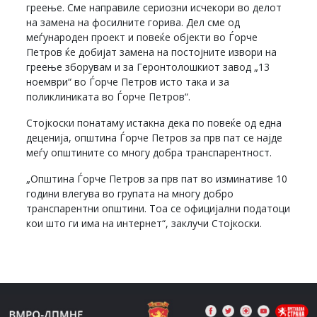
греење. Сме направиле сериозни исчекори во делот
на замена на фосилните горива. Дел сме од
меѓународен проект и повеќе објекти во Ѓорче
Петров ќе добијат замена на постојните извори на
греење зборувам и за Геронтолошкиот завод „13
ноември“ во Ѓорче Петров исто така и за
поликлиниката во Ѓорче Петров“.
Стојкоски понатаму истакна дека по повеќе од една
деценија, општина Ѓорче Петров за прв пат се најде
меѓу општините со многу добра транспарентност.
„Општина Ѓорче Петров за прв пат во изминативе 10
години влегува во групата на многу добро
транспарентни општини. Тоа се официјални податоци
кои што ги има на интернет“, заклучи Стојкоски.