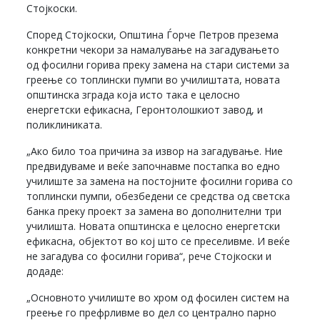
Стојкоски.
Според Стојкоски, Општина Ѓорче Петров презема
конкретни чекори за намалување на загадувањето
од фосилни горива преку замена на стари системи за
греење со топлински пумпи во училиштата, новата
општинска зграда која исто така е целосно
енергетски ефикасна, Геронтолошкиот завод, и
поликлиниката.
„Ако било тоа причина за извор на загадување. Ние
предвидуваме и веќе започнавме постапка во едно
училиште за замена на постојните фосилни горива со
топлински пумпи, обезбедени се средства од светска
банка преку проект за замена во дополнителни три
училишта. Новата општинска е целосно енергетски
ефикасна, објектот во кој што се преселивме. И веќе
не загадува со фосилни горива“, рече Стојкоски и
додаде:
„Основното училиште во хром од фосилен систем на
греење го префрливме во дел со централно парно