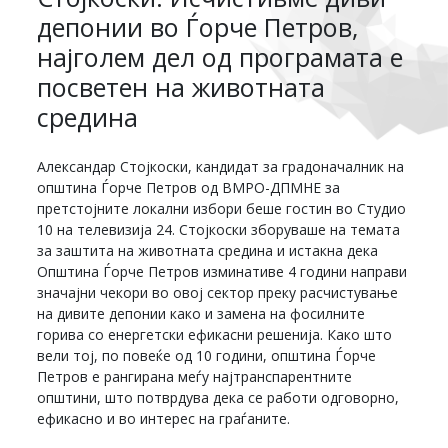
депонии во Ѓорче Петров,
најголем дел од програмата е
посветен на животната
средина
Александар Стојкоски, кандидат за градоначалник на
општина Ѓорче Петров од ВМРО-ДПМНЕ за
претстојните локални избори беше гостин во Студио
10 на телевизија 24. Стојкоски зборуваше на темата
за заштита на животната средина и истакна дека
Општина Ѓорче Петров изминативе 4 години направи
значајни чекори во овој сектор преку расчистување
на дивите депонии како и замена на фосилните
горива со енергетски ефикасни решенија. Како што
вели тој, по повеќе од 10 години, општина Ѓорче
Петров е рангирана меѓу најтранспарентните
општини, што потврдува дека се работи одговорно,
ефикасно и во интерес на граѓаните.