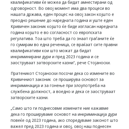
квалификативи ќе можеа да бидат амнестирани од
одговорност. Во овој момент има два процеси во
нашата држава, еден процес на овој закон којшто е
преодно решение до наредната година и уште еден
Кривичен законик којшто ќе биде изгласан наредната
година којшто е во согласност со европската
регулатива. Тоа што треба да го знаат граѓаните ќе
го сумирам во една реченица, се враќаат сите правни
квалификативи кои што можат да бидат
инкриминирани дури и пред 2023 година и се
заоструваат затворските казни“, рече Стојаноски.
Пратеникот Стојаноски посочи дека со измените во
Кривичниот законик се проширува основот за
инкриминација и за гонење при злоупотреба на
службена должност, а воедно и дека се заоструваат
затворските казни.
„Само што ги поднесовме измените ние кажавме
дека го прошируваме основот на инкриминација дури
повеќе од 2023 година, ако споредуваме законот што
важел пред 2023 година и овој, овој наш поднесен