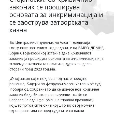
законик се проширува
основата за инкриминација и
се заострува затворската
казна
Во Централниот дневник на Алсат телевизија
гостуваше пратеникот од редовите на ВМРО-ДПМНЕ,
Бојан Стојаноски кој истакна дека Кривичниот
законик ја проширува основата за инкриминација и ја
зголемува казнената политика, дури и за дела
сторени пред 2023 година.
„Овој закон кој е поднесен од нас е преодно
решение, бидејќи во февруари месец Уставниот суд
побара од Собранието да се донесе нов Кривичен
законик бидејќи ако не се случеше тоа ќе се
направеше еден феномен на “правна празнина“,
којшто потоа сите оние кој што во овој момент
одговараат или се пред судовите со вакви