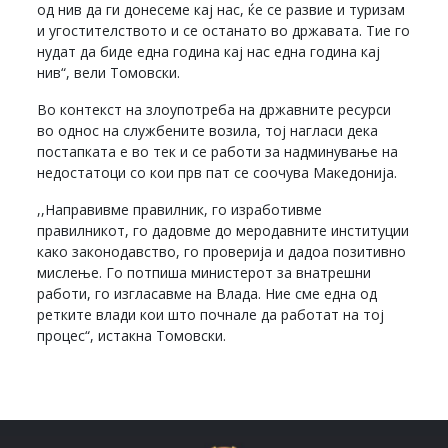
од нив да ги донесеме кај нас, ќе се развие и туризам
и угостителството и се останато во државата. Тие го
нудат да биде една година кај нас една година кај
нив“, вели Томовски.
Во контекст на злоупотреба на државните ресурси
во однос на службените возила, тој нагласи дека
постапката е во тек и се работи за надминување на
недостатоци со кои прв пат се соочува Македонија.
,,Направивме правилник, го изработивме
правилникот, го дадовме до меродавните институции
како законодавство, го проверија и дадоа позитивно
мислење. Го потпиша министерот за внатрешни
работи, го изгласавме на Влада. Ние сме една од
ретките влади кои што почнале да работат на тој
процес“, истакна Томовски.