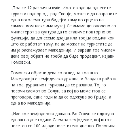
,,Тоа се 12 различни куќи. Имате каде да однесете
туристи надвор од град Скопје, можете да направите
една поголема тура бидејќи таму во срцето на
самиот комплекс има музеј. Се имаме договорено со
министерот за култура да го ставиме повторно во
функција, да донесеме двајца или тројца водичи кои
што ќе работат таму, па да можат на туристите да
им ја раскажуваат Македонија. И заради тоа мислам
дека овој објект не треба да биде продаден“, изјави
Томовски.
Томовски објасни дека со оглед на тоа што
Македонија е земјоделска држава, и Владата работи
на тоа, руралниот туризам да се развива. Тој го
посочи саемот во Солун, за кој во моментов се
преговара, една година да се одржува во Грција, а
една во Македонија.
,,Ние сме земјоделска држава. Во Солун се одржува
еднаш на две години Саем за земјоделие, кој што е
посетен со 100 илјади посетители дневно. Половина