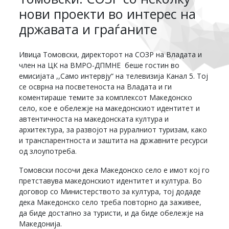
нови проекти во интерес на
државата и граѓаните
Ивица Томовски, директорот на СОЗР на Владата и
член на ЦК на ВМРО-ДПМНЕ беше гостин во
емисијата ,,Само интервју“ на телевизија Канал 5. Тој
се осврна на посветеноста на Владата и ги
коментираше темите за комплексот Македонско
село, кое е обележје на македонскиот идентитет и
автентичноста на македонската култура и
архитектура, за развојот на руралниот туризам, како
и транспарентноста и заштита на државните ресурси
од злоупотреба.
Томовски посочи дека Македонско село е имот кој го
претставува македонскиот идентитет и култура. Во
договор со Министерството за култура, тој додаде
дека Македонско село треба повторно да заживее,
да биде достапно за туристи, и да биде обележје на
Македонија.