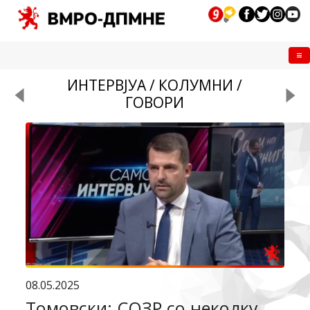
Me
ИНТЕРВЈУА / КОЛУМНИ /
ГОВОРИ
08.05.2025
Томовски: СОЗР со неколку