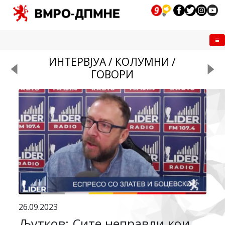
Me
ИНТЕРВЈУА / КОЛУМНИ /
ГОВОРИ
26.09.2023
Љутков: Сите неправди кои