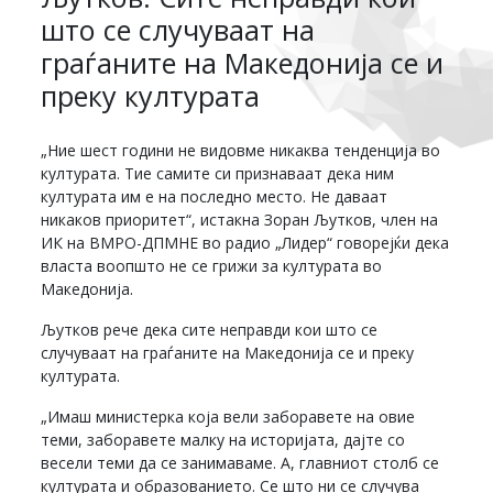
што се случуваат на
граѓаните на Македонија се и
преку културата
„Ние шест години не видовме никаква тенденција во
културата. Тие самите си признаваат дека ним
културата им е на последно место. Не даваат
никаков приоритет“, истакна Зоран Љутков, член на
ИК на ВМРО-ДПМНЕ во радио „Лидер“ говорејќи дека
власта воопшто не се грижи за културата во
Македонија.
Љутков рече дека сите неправди кои што се
случуваат на граѓаните на Македонија се и преку
културата.
„Имаш министерка која вели заборавете на овие
теми, заборавете малку на историјата, дајте со
весели теми да се занимаваме. А, главниот столб се
културата и образованието. Се што ни се случува