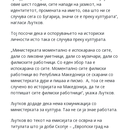
овие шест години, сите напади на јазикот, на
идентитетот, промената на името, ова што ни се
случува сега со Бугарија, значи се е преку културата“,
нагласи Љутков.
Тој посочи дека и оспорувањето на историски
личности исто така се случува преку културата.
„Министерката моментално е испокарана со сите,
дали со ликовни уметници, дали со музичари, дали со
филмските работници. Со еден збор таа е
испокарана со сите. Моментално сите филмски
работници во Република Македонија се скарани со
министерката дури и пишаа и писмо. А, тоа се нема
случено во историјата на Македонија, да ти се
потпишат сите филмски работници“, укажа Љутков.
Љутков додаде дека нема комуникација со
министерката за култура. Таа не си ја знае работата.
Љутков во текот на емисијата се осврна и на
титулата што ја доби Скопје – „Европски град на