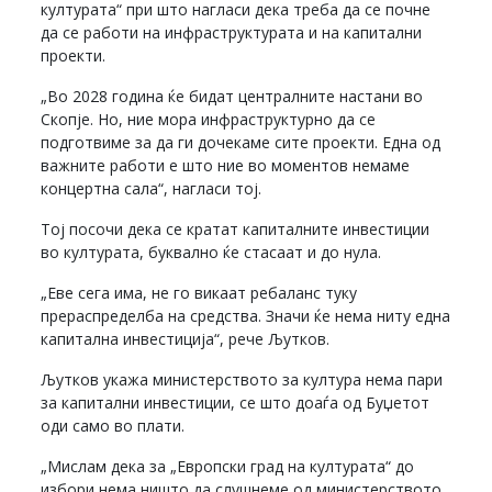
културата“ при што нагласи дека треба да се почне
да се работи на инфраструктурата и на капитални
проекти.
„Во 2028 година ќе бидат централните настани во
Скопје. Но, ние мора инфраструктурно да се
подготвиме за да ги дочекаме сите проекти. Една од
важните работи е што ние во моментов немаме
концертна сала“, нагласи тој.
Тој посочи дека се кратат капиталните инвестиции
во културата, буквално ќе стасаат и до нула.
„Еве сега има, не го викаат ребаланс туку
прераспределба на средства. Значи ќе нема ниту една
капитална инвестиција“, рече Љутков.
Љутков укажа министерството за култура нема пари
за капитални инвестиции, се што доаѓа од Буџетот
оди само во плати.
„Мислам дека за „Европски град на културата“ до
избори нема ништо да слушнеме од министерството