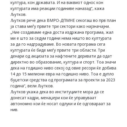
култура, кон државата. И на ваквиот однос кон
културата има реакции годиниве наназад“, кажа
Љутков.
Љутков рече дека ВМРО-ДПМНЕ секогаш во прв план
ја става меѓу првите три сектори како најзначајни.
„Ние создаваме една доста издржана програма, жал
ми е што за седум години нема ништо во културата
за да го надградуваме. Во новата програма сега
културата ќе биде меѓу првите три области. Три
денари од акцизата за нафтените деривати да одат
директно во образование, култура и спорт. Тоа значи
дека на годишно ниво секој од овие ресори ќе добива
14 до 15 милиони евра на годишно ниво. Тоа е дупло
буџетски средства од програмата за проекти за 2023
година“, вели Љутков.
Љутков укажа дека во институциите мора да се
донесат кадри, менаџери кои ќе управуваат
автономно кои ќе носат одлуки и ќе одговараат за
нив.