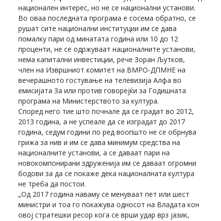
национален интерес, но не се национални установи.
Во оваа последната програма е сосема обратно, се
рушат сите национални институции им се дава
помалку пари од минатата година или 10 до 12
проценти, не се одржуваат националните установи,
нема капитални инвестиции, рече Зоран Љутков,
член на Извршниот комитет на ВМРО-ДПМНЕ на
вечерашното гостување на телевизија Алфа во
емисијата За или против говорејќи за Годишната
програма на Министерството за култура.
Според него тие што почнале да се градат во 2012,
2013 година, а не успеале да се изградат до 2017
година, седум години по ред воопшто не се обрнува
грижа за нив и им се дава минимум средства на
националните установи, а се даваат пари на
новокомпонирани здруженија им се даваат огромни
бодови за да се покаже дека националната култура
не треба да постои.
„Од 2017 година наваму се менуваат пет или шест
министри и тоа го покажува односот на Владата кон
овој стратешки ресор кога се врши удар врз јазик,