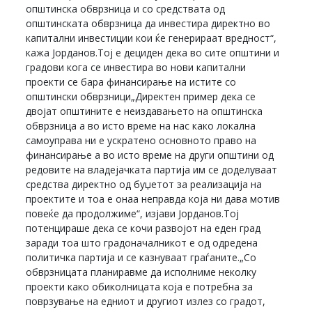
општинска обврзница и со средствата од
општинската обврзница да инвестира директно во
капитални инвестиции кои ќе генерираат вредност“,
кажа Јорданов.Тој е дециден дека во сите општини и
градови кога се инвестира во нови капитални
проекти се бара финансирање на истите со
општински обврзници„Директен пример дека се
двојат општините е неиздавањето на општинска
обврзница а во исто време на нас како локална
самоуправа ни е ускратено основното право на
финансирање а во исто време на други општини од
редовите на владејачката партија им се доделуваат
средства директно од буџетот за реализација на
проектите и тоа е онаа неправда која ни дава мотив
повеќе да продолжиме“, изјави Јорданов.Тој
потенцираше дека се кочи развојот на еден град
заради тоа што градоначалникот е од одредена
политичка партија и се казнуваат граѓаните.„Со
обврзницата планиравме да исполниме неколку
проекти како обиколницата која е потребна за
поврзување на едниот и другиот излез со градот,