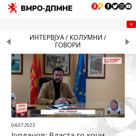
Me
ИНТЕРВЈУА / КОЛУМНИ /
ГОВОРИ
04.07.2023
Јорданов: Власта го кочи