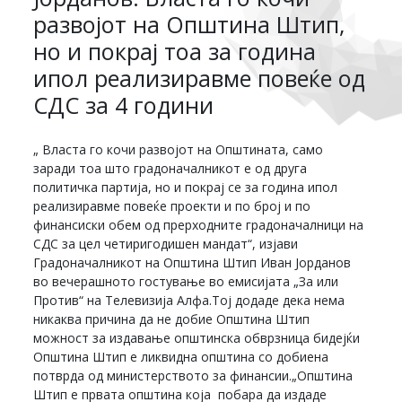
развојот на Општина Штип,
но и покрај тоа за година
ипол реализиравме повеќе од
СДС за 4 години
„ Власта го кочи развојот на Општината, само
заради тоа што градоначалникот е од друга
политичка партија, но и покрај се за година ипол
реализиравме повеќе проекти и по број и по
финансиски обем од прерходните градоначалници на
СДС за цел четиригодишен мандат“, изјави
Градоначалникот на Општина Штип Иван Јорданов
во вечерашното гостување во емисијата „За или
Против“ на Телевизија Алфа.Тој додаде дека нема
никаква причина да не добие Општина Штип
можност за издавање општинска обврзница бидејќи
Општина Штип е ликвидна општина со добиена
потврда од министерството за финансии.„Општина
Штип е првата општина која побара да издаде