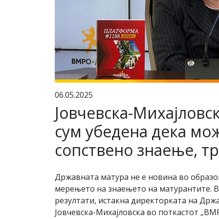
06.05.2025
Јовчевска-Михајловс
сум убедена дека мож
сопствено знаење, т
Државната матура не е новина во образов
мерењето на знаењето на матурантите. В
резултати, истакна директорката на Држ
Јовчевска-Михајловска во поткастот „ВМ