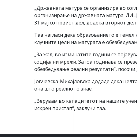
„Државната матура се организира во согл
организирање на државната матура. ДИЦ, 
31 мај со првиот дел, додека вториот дел 
Таа нагласи дека образованието е темел 
клучните цели на матурата е обезбедувањ
„За жал, во изминатите години се појав
социјални мрежи. Затоа годинава се през
обезбедување реални резултати“, посочи
Јовчевска-Михајловска додаде дека целта
она што реално го знае.
„Верувам во капацитетот на нашите учени
искрен пристап“, заклучи таа.