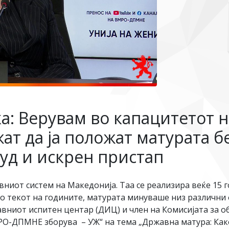
ка: Верувам во капацитетот 
ат да ја положат матурата б
руд и искрен пристап
ниот систем на Македонија. Таа се реализира веќе 15 
о текот на годините, матурата минуваше низ различни 
авниот испитен центар (ДИЦ) и член на Комисијата за
РО-ДПМНЕ зборува – УЖ“ на тема „Државна матура: Како