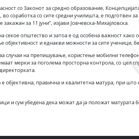
асност со Законот за средно образование, Концепцијат
во соработка со сите средни училишта, е подготвен за 
е закажан за 11 јуни“, изјави Јовчевска-Михајловска.
на секое општество и затоа е од особена важност како 
е објективност и еднакви можности за сите ученици, б
уваа случаи на препишување, користење мобилни телеф
емаат мерки за поголема просторна контрола, со цел с
 директорката.
 е објективна, правична и квалитетна матура, при што 
ци и сум убедена дека можат да ја положат матурата бе