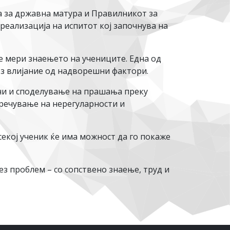
а за државна матура и Правилникот за
реализација на испитот кој започнува на
се мери знаењето на учениците. Една од
ез влијание од надворешни фактори.
они и споделување на прашања преку
пречување на нерегуларности и
секој ученик ќе има можност да го покаже
з проблем – со сопствено знаење, труд и