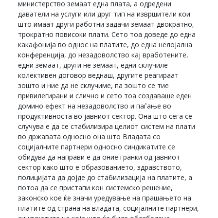
министерство земаат една плата, а одредени
даватели на услуги или друг тип на извршители кои
што имаат други работни задачи земаат двократно,
трократно повисоки плати. Сето тоа доведе до една
какафонија во однос на платите, до една нелојална
конференција, до незадоволство кај вработените,
едни земаат, други не земаат, едни склучиле
колективен договор веднаш, другите реагираат
зошто и ние да не склучиме, па зошто се тие
привилегирани и слично и сето тоа создаваше еден
домино ефект на незадоволство и паѓање во
продуктивноста во јавниот сектор. Она што сега се
случува е да се стабилизира целиот систем на плати
во државата односно она што Владата со
социјалните партнери односно синдикатите се
обидува да направи е да оние гранки од јавниот
сектор како што е образованието, здравството,
полицијата да дојде до стабилизација на платите, а
потоа да се пристапи кон системско решение,
законско кое ќе значи уредување на прашањето на
платите од страна на владата, социјалните партнери,