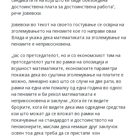
синдикатите на која што ќе биде обезбедена
достоинствена плата за достоинствена работа“,
рече Јовевски.
Јовевски во текот на своето гостување се осврна на
зголемувањето на пензиите кое го направи оваа
Влада и укажа дека математиката за зголемување на
пензиите е неприкосновена.
„Јас со претседателот, но и со економскиот тим на
претседателот уште во рамки на опозиција и
всушност математиките, економските параметри
покажаа дека во суштина зголемување на платите е
можно, линеарно како што се случи на две рати, во
рамки на една или помалку од една година во однос
на пензиите и би рекол математиката е
неприкосновена и заклучи: „Kога ќе ги видите
бројките, кога ќе видите дека има одредени средства
кои што можат да се вложат во рамки на
покачување на стандардот и достоинството на
пензионерите, мислам дека немаше друг заклучок
освен тоа дека треба да се пристапи кон