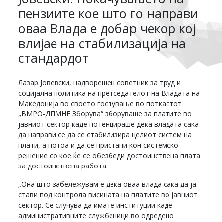
пензиите кое што го направи
оваа Влада е добар чекор кој
влијае на стабилизација на
стандардот
Лазар Јовевски, надворешен советник за труд и
социјална политика на претседателот на Владата на
Македонија во своето гостување во поткастот
„ВМРО-ДПМНЕ Зборува“ зборуваше за платите во
јавниот сектор каде потенцираше дека владата сака
да направи се да се стабилизира целиот систем на
плати, а потоа и да се пристапи кон системско
решение со кое ќе се обезбеди достоинствена плата
за достоинствена работа.
„Она што забележувам е дека оваа влада сака да ја
стави под контрола висината на платите во јавниот
сектор. Се случува да имате институции каде
административните службеници во одредено