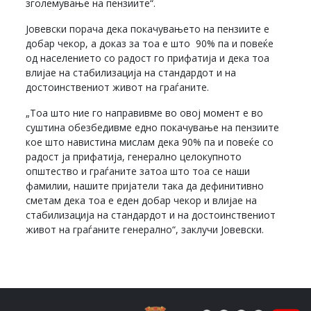
зголемување на пензиите“.
Јовевски порача дека покачувањето на пензиите е
добар чекор, а доказ за тоа е што 90% па и повеќе
од населението со радост го прифатија и дека тоа
влијае на стабилизација на стандардот и на
достоинствениот живот на граѓаните.
„Тоа што ние го направивме во овој момент е во
суштина обезбедивме едно покачување на пензиите
кое што навистина мислам дека 90% па и повеќе со
радост ја прифатија, генерално целокупното
општество и граѓаните затоа што тоа се наши
фамилии, нашите пријатели така да дефинитивно
сметам дека тоа е еден добар чекор и влијае на
стабилизација на стандардот и на достоинствениот
живот на граѓаните генерално“, заклучи Јовевски.