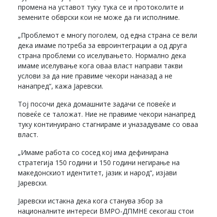
промена на уставот туку тука се и протоколите и
земените обврски кои не може да ги исполниме.
„Проблемот е многу поголем, од една страна се вели
дека имаме потреба за евроинтеграции а од друга
страна проблеми со иселувањето. Нормално дека
имаме иселување кога оваа власт направи такви
услови за да ние правиме чекори наназад а не
нанапред“, кажа Јаревски.
Тој посочи дека домашните задачи се повеќе и
повеќе се таложат. Ние не правиме чекори нанапред
туку континуирано стагнираме и уназадуваме со оваа
власт.
„Имаме работа со сосед кој има дефинирана
стратегија 150 години и 150 години негирање на
македонскиот идентитет, јазик и народ“, изјави
Јаревски.
Јаревски истакна дека кога станува збор за
националните интереси ВМРО-ДПМНЕ секогаш стои