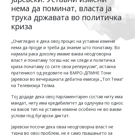
нема да поминат, власта ја
трука државата во политичка
криза
„Очигледно е дека овој процес на уставни измени
нема да пројде и треба да знаеме што понатаму. Во
најмала рака доколку имаме ваква неодговорна
власт и понатаму тогаш нас ни следи и политичка
криза понатаму со сите свои реперкусии“, истакна
пратеникот од редовите на ВМРО-ДПМНЕ Тони
Јаревски во вечерашната дебатна емисија „Топ Тема“
на Телевизија Телма.
Тој додаде дека овој парламентарен состав ниту има
мандат, ниту има кредибилитет да одлучува по однос
на ваков тип на уставни измени особено не во вакви
услови под бугарски диктат.
Јаревски посочи дека оваа неодговорна власт не
турна во овој проблем, не е само прашањето за