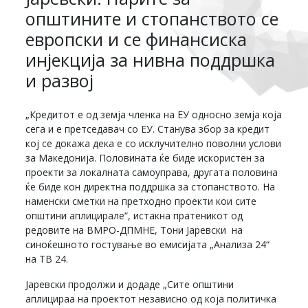
општините и стопанството се
европски и се финансиска
инјекција за нивна поддршка
и развој
„Кредитот е од земја членка на ЕУ односно земја која
сега и е претседавач со ЕУ. Станува збор за кредит
кој се докажа дека е со исклучително поволни услови
за Македонија. Половината ќе биде искористен за
проекти за локалната самоуправа, другата половина
ќе биде кон директна поддршка за стопанството. На
наменски сметки на претходно проекти кои сите
општини аплицирале“, истакна пратеникот од
редовите на ВМРО-ДПМНЕ, Тони Јаревски на
синоќешното гостување во емисијата „Анализа 24“
на ТВ 24.
Јаревски продолжи и додаде „Сите општини
аплицираа на проектот независно од која политичка