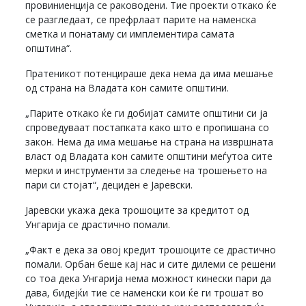
провиниенција се раководени. Тие проекти откако ќе
се разгледаат, се префрлаат парите на наменска
сметка и понатаму си имплементира самата
општина“.
Пратеникот потенцираше дека нема да има мешање
од страна на Владата кон самите општини.
„Парите откако ќе ги добијат самите општини си ја
спроведуваат постапката како што е пропишана со
закон. Нема да има мешање на страна на извршната
власт од Владата кон самите општини меѓутоа сите
мерки и инструменти за следење на трошењето на
пари си стојат“, дециден е Јаревски.
Јаревски укажа дека трошоците за кредитот од
Унгарија се драстично помали.
„Факт е дека за овој кредит трошоците се драстично
помали. Орбан беше кај нас и сите дилеми се решени
со тоа дека Унгарија нема можност кинески пари да
дава, бидејќи тие се наменски кои ќе ги трошат во