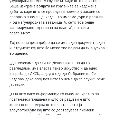
узурпирана во многу случаеви. Каде што навистина
беше изиграна волјата на граѓаните за издржана
дебата, каде што се протнуваа премногу закони со
европско знаменце, каде што имавме дури и реакции
и од меѓународната заедница. А, сето тоа беше
занемарувано од страна на власта“, потсети
пратеникот.
Тој посочи дека добро да се има еден документ, еден
инструмент кој што ќе може тие појави да ги анулира
во иднина.
„Да почекаме да стигне Деловникот, па да го
разгледаме, има власта такво искуство и да едно
испраќа до ДКСК, а друго оди до Собранието. Се
надевам дека овој пат истото нема да се случи“, рече
Јаревски.
„Она што како информација го имам конкретно за
пратенички прашања и што се радувам е што
конечно онаа мерка што власта често ја
злоупотребува кај што се доставуваат писмени