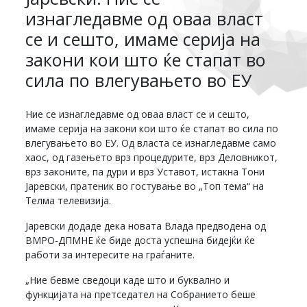
изнагледавме од оваа власт
се и сешто, имаме серија на
закони кои што ќе стапат во
сила по влегувањето во ЕУ
Ние се изнагледавме од оваа власт се и сешто,
имаме серија на закони кои што ќе стапат во сила по
влегувањето во ЕУ. Од власта се изнагледавме само
хаос, од газењето врз процедурите, врз Деловникот,
врз законите, па дури и врз Уставот, истакна Тони
Јаревски, пратеник во гостување во „Топ тема“ на
Телма телевизија.
Јаревски додаде дека новата Влада предводена од
ВМРО-ДПМНЕ ќе биде доста успешна бидејќи ќе
работи за интересите на граѓаните.
„Ние бевме сведоци каде што и буквално и
функцијата на претседател на Собранието беше